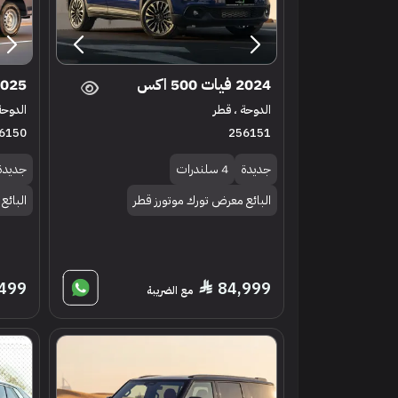
2024 فيات 500 اكس
2025 سي ام سي دي
الدوحة ، قطر
الدوحة
6150
256151
جديدة
4 سلندرات
جديدة
البائع معرض تورك موتورز قطر
البائع
,499
84,999
مع الضريبة