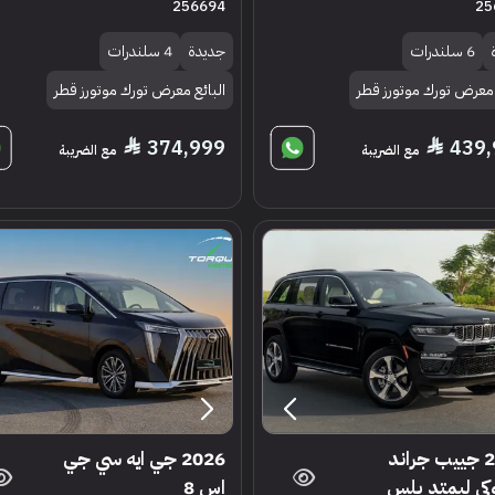
256694
25
6 سلندرات
جديدة
4 سلندرات
 معرض تورك موتورز قطر
البائع معرض تورك موتورز قطر
374,999
439,
مع الضريبة
مع الضريبة
2025 جييب جراند
2026 جي ايه سي جي
كي ليمتد بلس
اس 8