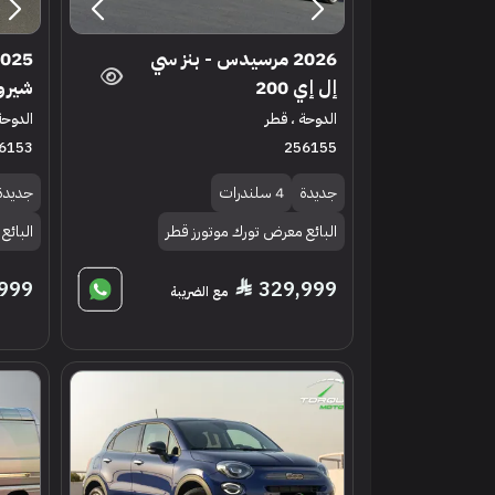
2026 مرسيدس - بنز سي
إل إي 200
شيرو
الدوحة ، قطر
الدوحة
6153
256155
جديدة
4 سلندرات
جديدة
البائع معرض تورك موتورز قطر
البائع
999
329,999
مع الضريبة