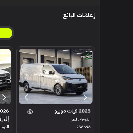
إعلانات البائع
2025 فيات دوبيو
إل إي 450 أي 
الدوحة ، قطر
256698
الدوحة