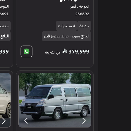
الدوحة ، قطر
الدوحة
6691
256692
جديدة
4 سلندرات
جديدة
البائع معرض تورك موتورز قطر
البائع
999
379,999
مع الضريبة