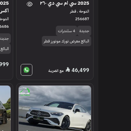
2025 سي ام سي دي ٢٦٠
اكس 4 ام 
الدوحة ، قطر
256687
الدوحة
6686
جديدة
4 سلندرات
جديدة
البائع معرض تورك موتورز قطر
البائع
999
46,499
مع الضريبة