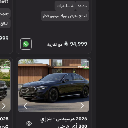
6697
جديدة
4 سلندرات
جديدة
البائع معرض تورك موتورز قطر
البائع
999
94,999
مع الضريبة
2026 مرسيدس - بنز إي
300 أي إم جي
شيرو