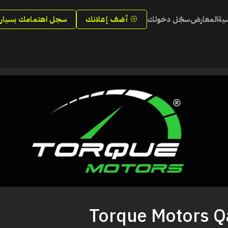
سية
المعارض
سجّل دخولك
أضف إعلانك
سجل اهتمامك بسيارة