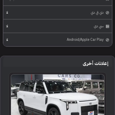
دي في دي
لا
سي دي
لا
Android/Apple Car Play
لا
إعلانات أخرى