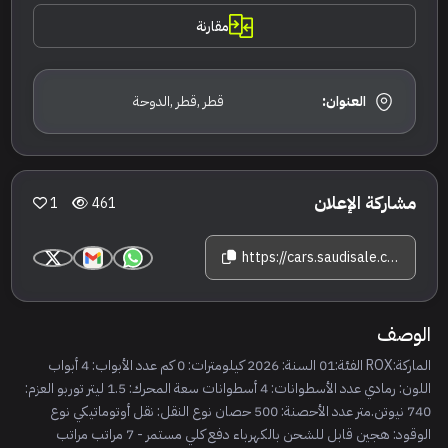
مقارنة
العنوان:
قطر ,قطر ,الدوحة
مشاركة الإعلان
1
461
https://cars.saudisale.com/listings/CtobWc/2026-%D8%B1%D9%88%D9%83%D8%B3-01
الوصف
الماركة:ROX الفئة:01 السنة: 2026 كيلومترات: 0 كم عدد الأبواب: 4 أبواب
اللون: رمادي عدد الأسطوانات: 4 أسطوانات سعة المحرك: 1.5 ليتر توربو العزم:
740 نيوتن.متر عدد الأحصنة: 500 حصان نوع النقل: نقل أوتوماتيكي نوع
الوقود: هجين قابل للشحن بالكهرباء دفع كلي مستمر - 7 مراتب مراتب