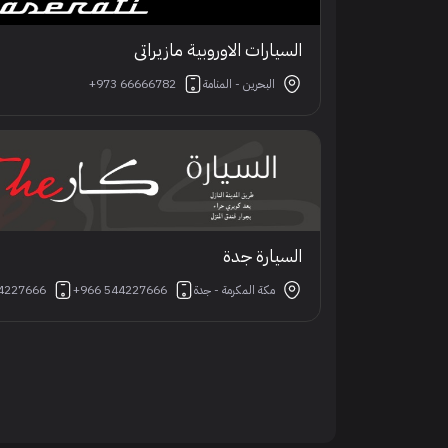
السيارات الاوروبية مازيراتي
البحرين - المنامة
+973 66666782
السيارة جدة
مكة المكرمة - جدة
+966 544227666
4227666