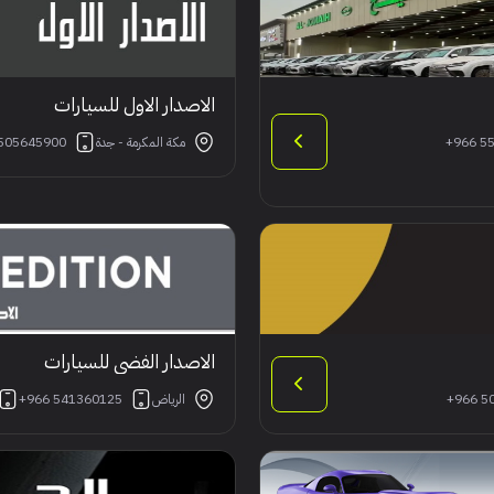
الاصدار الاول للسيارات
+966 5
مكة المكرمة - جدة
505645900
الاصدار الفضي للسيارات
+966 5
الرياض
+966 541360125