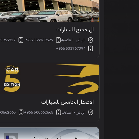
ال جميح للسيارات
الرياض - القادسية
+966 559769629
55965712
+966 533767394
الاصدار الخامس للسيارات
الرياض - الصالات
+966 500662665
00662665