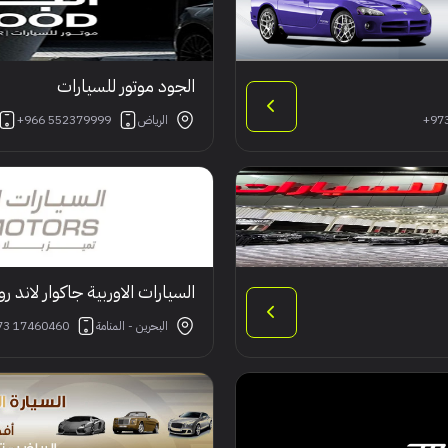
الجود موتور للسيارات
+97
الرياض
+966 552379999
السيارات الاوربية جاكوار لاند رو
البحرين - المنامة
73 17460460