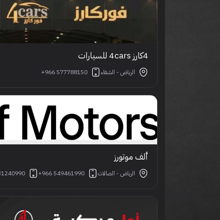
4كارز 4cars للسيارات
الرياض - الشفاء
+966 577788150
ألف موتورز
الرياض - الصالات
+966 549461990
31240990