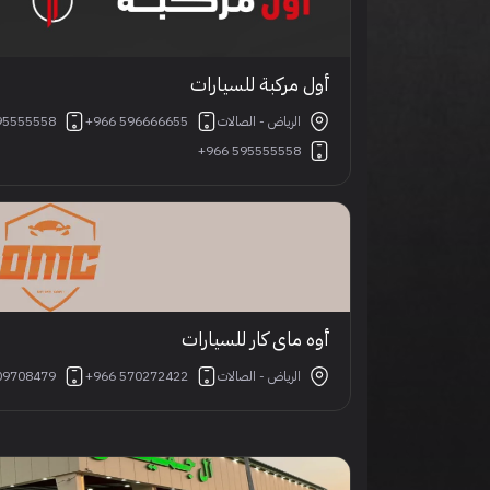
أول مركبة للسيارات
الرياض - الصالات
+966 596666655
95555558
+966 595555558
أوه ماي كار للسيارات
الرياض - الصالات
+966 570272422
09708479