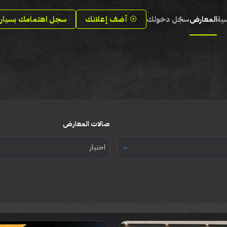
سية
المعارض
سجّل دخولك
أضف إعلانك
سجل اهتمامك بسيارة
صالات المعارض
اختيار