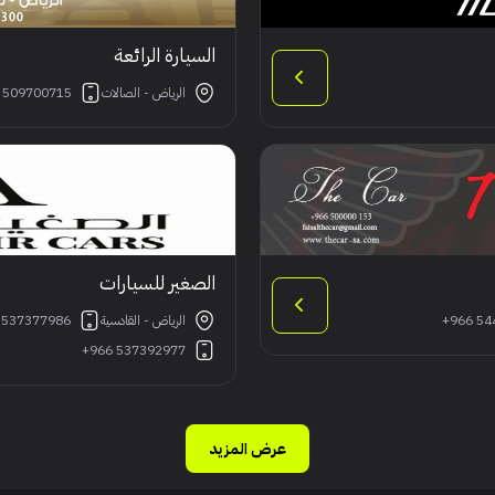
السيارة الرائعة
الرياض - الصالات
 509700715
الصغير للسيارات
+966 54
الرياض - القادسية
 537377986
+966 537392977
عرض المزيد