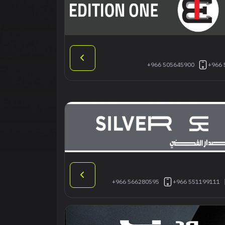
+966 505645900
+966 
+966 566280595
+966 551199111