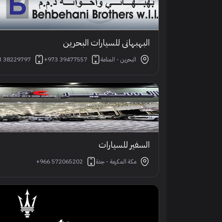
البهبهاني للسيارات البحرين
البحرين - المنامة
+973 39477557
3 38229797
السفير للسيارات
مكة المكرمة - جدة
+966 572065202