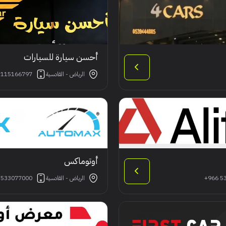
أحسن سيارة للسيارات
الرياض - القادسية
 115166797
أوتوماكس
+966 5
الرياض - القادسية
 533077000