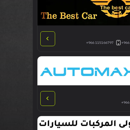
+966 115166797
+966
+966