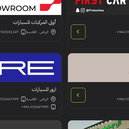
أولى المركبات للسيارات
+966 5
الرياض - القادسية
 920031247
ازور للسيارات
+966 5
الرياض - القادسية
 502667999
+966 502667999