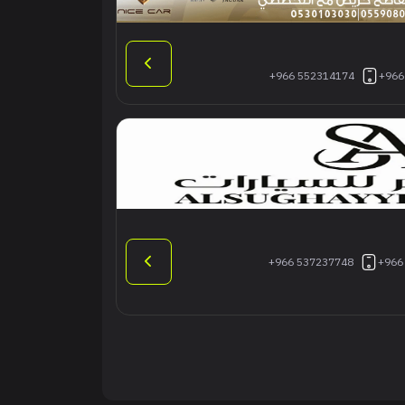
+966 552314174
+966
+966 537237748
+966