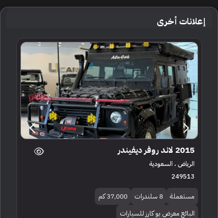
إعلانات أخرى
2015 لاند روفر ديفيندر
الرياض ، السعودية
249513
مستعملة
8 سلندرات
37,000 كم
البائع معرض يو كارز للسيارات