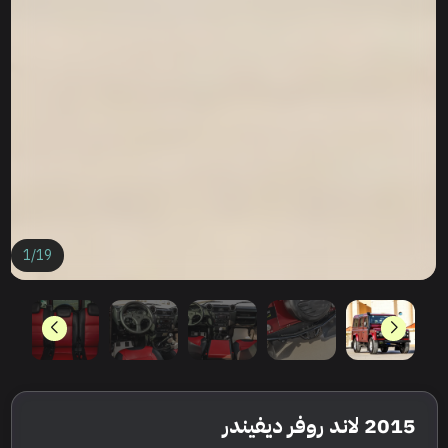
1
/
19
2015 لاند روفر ديفيندر