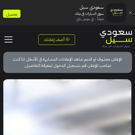
سعودي سيل
سوق السيارات في بيتك
تحميل
مجاناً - في جوجل بلاي
أضف إعلانك
الإعلان محذوف او قديم.شاهد الإعلانات المشابهة في الأسفل اذا كنت
صاحب الإعلان قم بتسجيل الدخول لمعرفة التفاصيل.