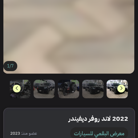
1
/
7
2022 لاند روفر ديفيندر
معرض البقمي للسيارات
عضو منذ:
2023