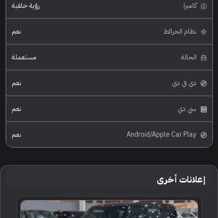
كاميرا
رؤية خلفية
نظام الخرائط
نعم
الحالة
مستعملة
دي في دي
نعم
سي دي
نعم
Android/Apple Car Play
نعم
إعلانات أخرى