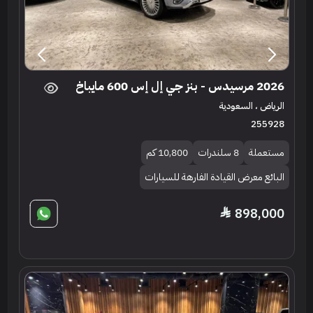
2026 مرسيدس - بنز جي إل إس 600 مايباخ
الرياض ، السعودية
255928
مستعملة
8 سلندرات
10,800 كم
البائع معرض القيادة الفارهة للسيارات
898,000