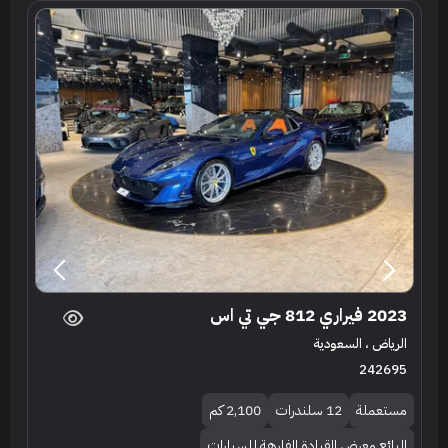
2023 فيراري 812 جي تي اس
الرياض ، السعودية
242695
مستعملة
12 سلندرات
2,100 كم
البائع معرض القيادة الفارهة للسيارات