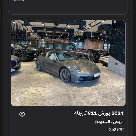
2024 بورش 911 تارجا4
الرياض ، السعودية
252978