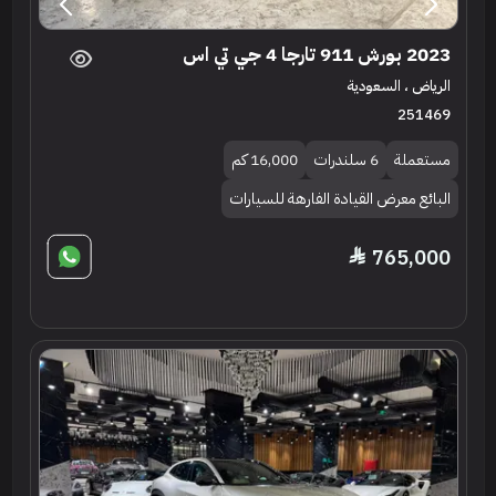
2023 بورش 911 تارجا 4 جي تي اس
الرياض ، السعودية
251469
مستعملة
6 سلندرات
16,000 كم
البائع معرض القيادة الفارهة للسيارات
765,000