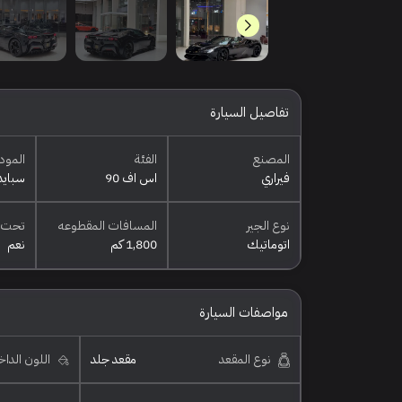
تفاصيل السيارة
المصنع
الفئة
المود
فيراري
اس اف 90
سبايد
نوع الجير
المسافات المقطوعه
تحت 
اتوماتيك
1,800 كم
نعم
مواصفات السيارة
نوع المقعد
مقعد جلد
اللون الدا