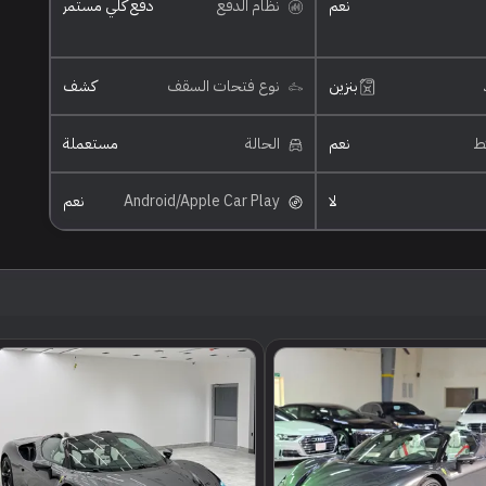
نعم
نظام الدفع
دفع كلي مستمر
بنزين
نوع فتحات السقف
كشف
ئط
نعم
الحالة
مستعملة
لا
Android/Apple Car Play
نعم