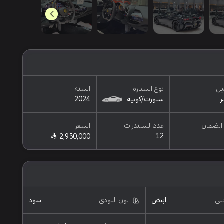
يل
نوع السيارة
السنة
ر
سبورت/كوبيه
2024
الضمان
عدد السلندرات
السعر
12
2,950,000
خلي
ابيض
لون البودي
اسود