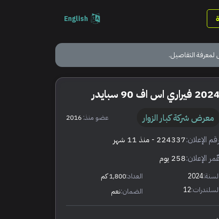
English
 لمعرفة التفاصيل.
202 فيراري اس اف 90 سبايدر
معرض شركة كبار الزوار
عضو منذ:
2016
قم الإعلان:
224337
- منذ 11 شهر
ٌمر الإعلان:
258 يوم
لسنة:
2024
العداد:
1,800 كم
لسلندرات:
12
الضمان:
نعم