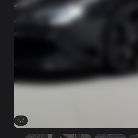
1
/
7