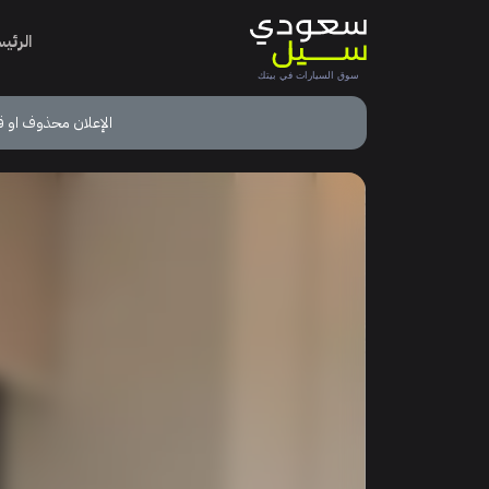
الرئي
الإعلان محذوف او ق