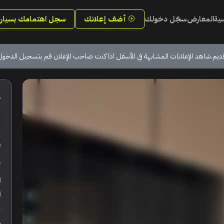
سية
المعارض
سجّل دخولك
أضف إعلانك
سجل اهتمامك بسيارة
ديم.شاهد الإعلانات المشابهة في الأسفل اذا كنت صاحب الإعلان قم بتسجيل الدخول
4
ر
ع
ا
ا