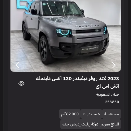
2023 لاند روفر ديفيندر 130 اكس داينمك
اتش اس اي
جدة ، السعودية
253850
مستعملة
6 سلندرات
82,000 كم
البائع معرض شركة إيليت إديشن جدة