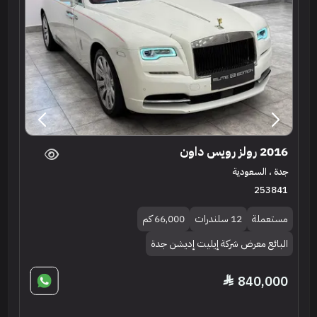
2016 رولز رويس داون
جدة ، السعودية
253841
مستعملة
12 سلندرات
66,000 كم
البائع معرض شركة إيليت إديشن جدة
840,000