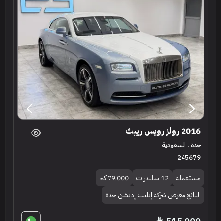
2016 رولز رويس رييث
جدة ، السعودية
245679
مستعملة
12 سلندرات
79,000 كم
البائع معرض شركة إيليت إديشن جدة