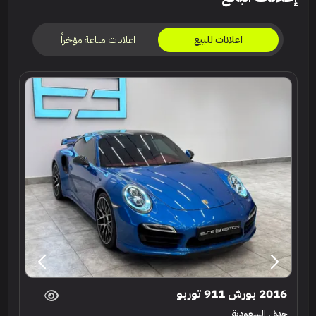
اعلانات مباعة مؤخراً
اعلانات للبيع
2016 بورش 911 توربو
جدة ، السعودية