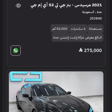
2021 مرسيدس - بنز جي تي 53 أي إم جي
جدة ، السعودية
253840
مستعملة
6 سلندرات
82,000 كم
البائع معرض شركة إيليت إديشن جدة
275,000