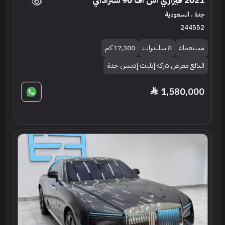
2021 فيراري اس اف 90 سترادالي
جدة ، السعودية
244552
مستعملة
8 سلندرات
17,300 كم
البائع معرض شركة إيليت إديشن جدة
1,580,000