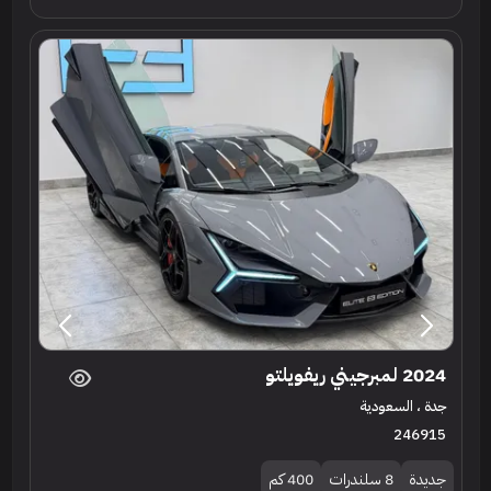
2024 لمبرجيني ريفويلتو
جدة ، السعودية
246915
جديدة
8 سلندرات
400 كم