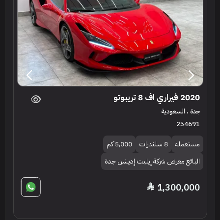
2020 فيراري اف 8 تريبوتو
جدة ، السعودية
254691
مستعملة
8 سلندرات
5,000 كم
البائع معرض شركة إيليت إديشن جدة
1,300,000