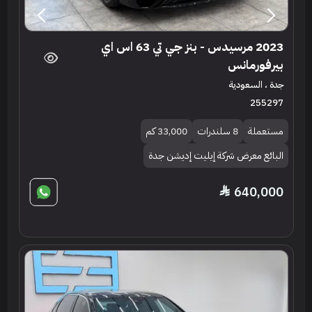
2023 مرسيدس - بنز جي تي 63 اس اي
بيرفورمانس
جدة ، السعودية
255297
مستعملة
8 سلندرات
33,000 كم
البائع معرض شركة إيليت إديشن جدة
640,000