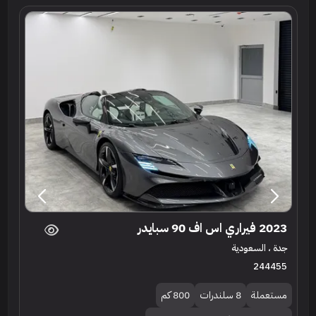
2023 فيراري اس اف 90 سبايدر
جدة ، السعودية
244455
مستعملة
8 سلندرات
800 كم