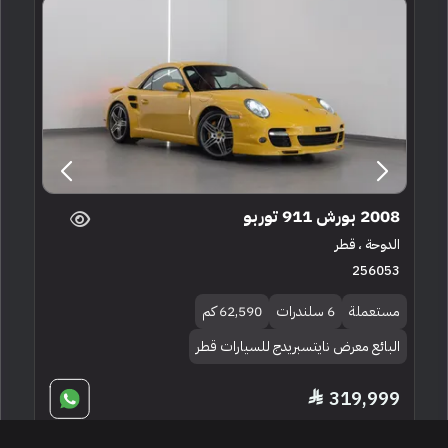
2008 بورش 911 توربو
الدوحة ، قطر
256053
مستعملة
6 سلندرات
62,590 كم
البائع معرض نايتسبريدج للسيارات قطر
319,999