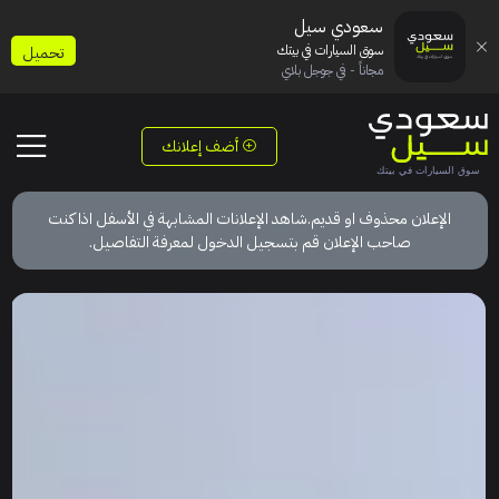
سعودي سيل
سوق السيارات في بيتك
تحميل
مجاناً - في جوجل بلاي
أضف إعلانك
الإعلان محذوف او قديم.شاهد الإعلانات المشابهة في الأسفل اذا كنت
صاحب الإعلان قم بتسجيل الدخول لمعرفة التفاصيل.