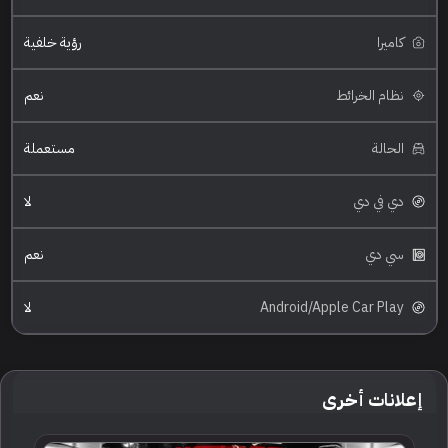
كاميرا
رؤية خلفية
نظام الخرائط
نعم
الحالة
مستعملة
دي في دي
لا
سي دي
نعم
Android/Apple Car Play
لا
إعلانات أخرى