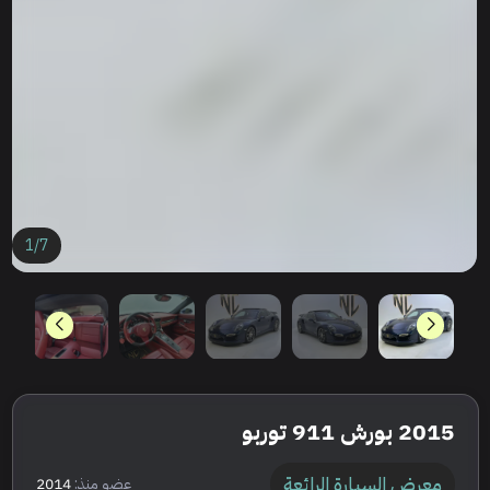
1
/
7
2015 بورش 911 توربو
معرض السيارة الرائعة
عضو منذ:
2014