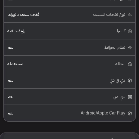
نوع فتحات السقف
فتحة سقف بانوراما
كاميرا
رؤية خلفية
نظام الخرائط
نعم
الحالة
مستعملة
دي في دي
نعم
سي دي
نعم
Android/Apple Car Play
نعم