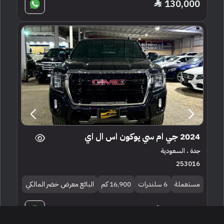
130,000
2024 جي ام سي يوكون اس ال اي
جدة ، السعودية
253016
مستعملة
6 سلندرات
16,900 كم
البائع معرض خضر المالكي
235,000