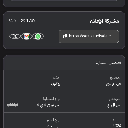
مشاركة الإعلان
7
1737
https://cars.saudisale.com/listings/59O3KE/2024-%D8%AC%D9%8A-%D8%A7%D9%85-%D8%B3%D9%8A-%D9%8A%D9%88%D9%83%D9%88%D9%86-%D8%A7%D8%B3-%D8%A7%D9%84-%D8%A7%D9%8A
تفاصيل السيارة
المصنع
الفئة
جي ام سي
يوكون
الموديل
نوع السيارة
اس ال اي
اس يو في 4 في 4
السنة
نوع الجير
2024
اتوماتيك