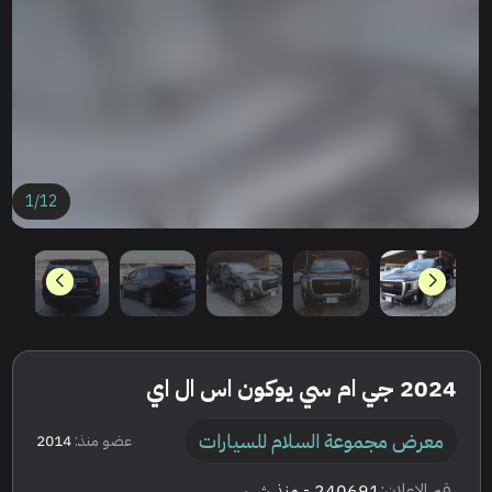
1
/
12
2024 جي ام سي يوكون اس ال اي
معرض مجموعة السلام للسيارات
عضو منذ:
2014
رقم الإعلان:
240691
- منذ شهر