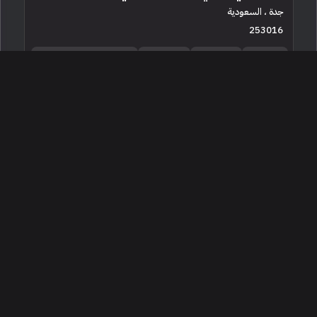
جدة ، السعودية
253016
مستعملة
6 سلندرات
16,900 كم
البائع معرض خضر المالكي
235,000
2024 جي ام سي يوكون اس ال اي
جدة ، السعودية