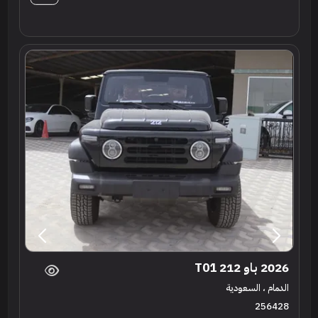
2026 باو 212 T01
الدمام ، السعودية
256428