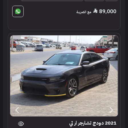
89,000
مع الضريبة
2021 دودج تشارجر ار تي