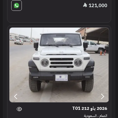
121,000
2026 باو 212 T01
الدمام ، السعودية