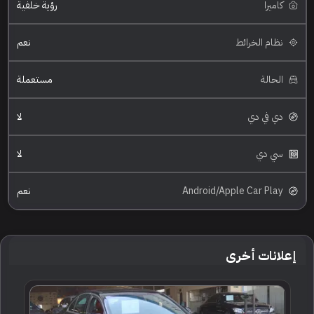
كاميرا
رؤية خلفية
نظام الخرائط
نعم
الحالة
مستعملة
دي في دي
لا
سي دي
لا
Android/Apple Car Play
نعم
إعلانات أخرى