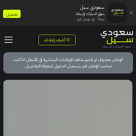
سعودي سيل
سوق السيارات في بيتك
تحميل
مجاناً - في جوجل بلاي
أضف إعلانك
الإعلان محذوف او قديم.شاهد الإعلانات المشابهة في الأسفل اذا كنت
صاحب الإعلان قم بتسجيل الدخول لمعرفة التفاصيل.