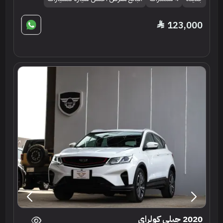
123,000
2020 جيلي كولراي