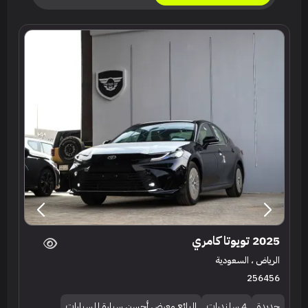
2025 تويوتا كامري
الرياض ، السعودية
256456
جديدة
4 سلندرات
البائع معرض أحسن سيارة للسيارات