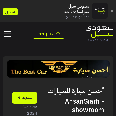
سعودي سيل
سوق السيارات في بيتك
تحميل
مجاناً - في جوجل بلاي
أضف إعلانك
أحسن سيارة للسيارات
مشاركة
- AhsanSiarh
عضو منذ
showroom
2024