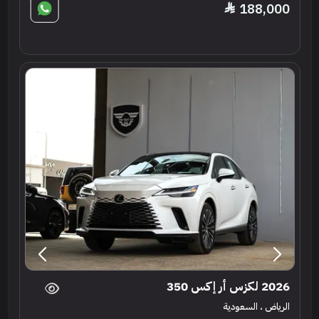
188,000
2026 لكزس أر إكس 350
الرياض ، السعودية