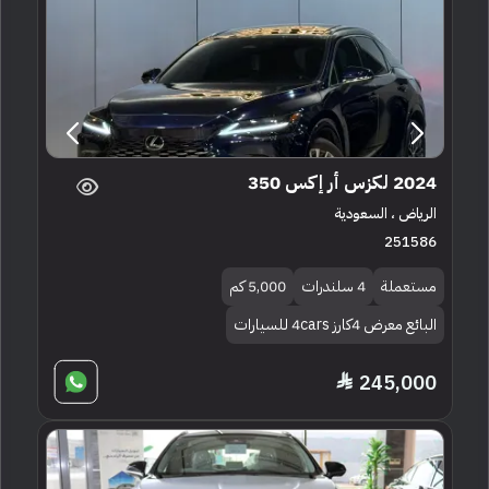
2024 لكزس أر إكس 350
الرياض ، السعودية
251586
مستعملة
4 سلندرات
5,000 كم
البائع معرض 4كارز 4cars للسيارات
245,000