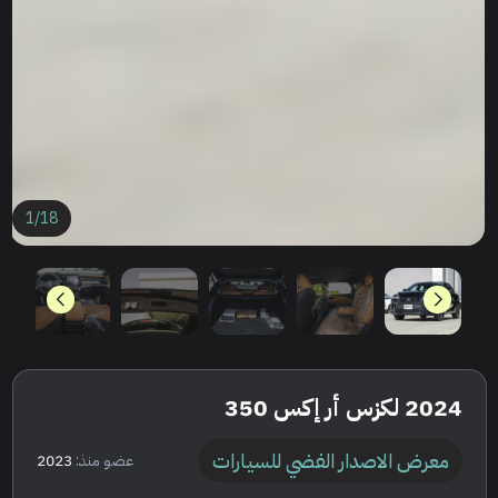
1
/
18
2024 لكزس أر إكس 350
معرض الاصدار الفضي للسيارات
عضو منذ:
2023