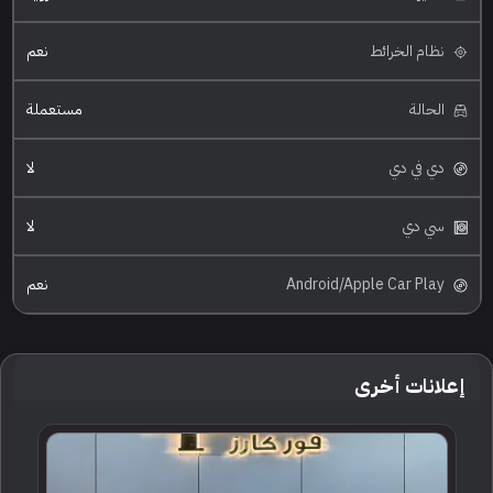
نظام الخرائط
نعم
الحالة
مستعملة
دي في دي
لا
سي دي
لا
Android/Apple Car Play
نعم
إعلانات أخرى