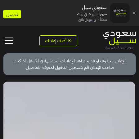
سعودي سيل
سوق السيارات في بيتك
تحميل
مجاناً - في جوجل بلاي
أضف إعلانك
الإعلان محذوف او قديم.شاهد الإعلانات المشابهة في الأسفل اذا كنت
صاحب الإعلان قم بتسجيل الدخول لمعرفة التفاصيل.