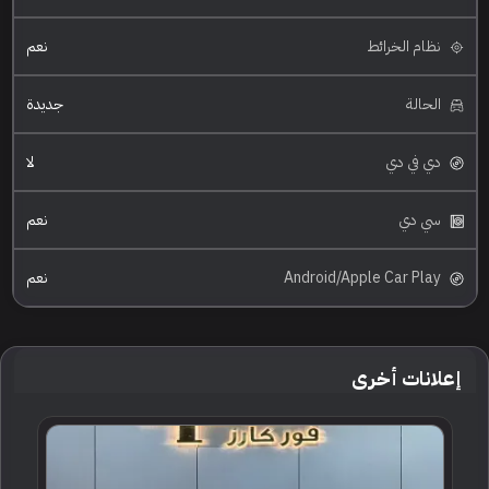
نظام الخرائط
نعم
الحالة
جديدة
دي في دي
لا
سي دي
نعم
Android/Apple Car Play
نعم
إعلانات أخرى