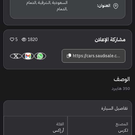
السعودية ,الشرقية ,الدمام
العنوان:
,الدمام
مشاركة الإعلان
5
1820
https://cars.saudisale.com/listings/1k456v/2024-%D9%84%D9%83%D8%B2%D8%B3-%D8%A3%D8%B1-%D8%A5%D9%83%D8%B3-350
الوصف
350 هايبرد
تفاصيل السيارة
المصنع
الفئة
لكزس
أر إكس