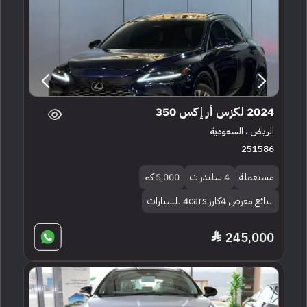
2024 لكزس أر إكس 350
الرياض ، السعودية
251586
مستعملة
4 سلندرات
5,000 كم
البائع معرض 4كارز 4cars للسيارات
245,000