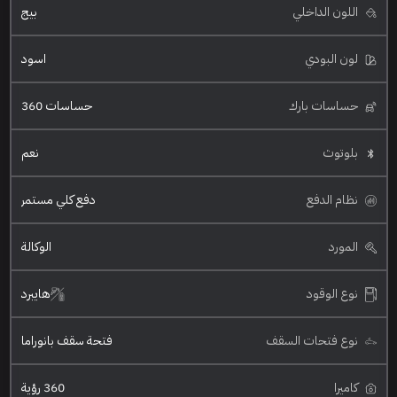
اللون الداخلي
بيج
لون البودي
اسود
حساسات بارك
حساسات 360
بلوتوث
نعم
نظام الدفع
دفع كلي مستمر
المورد
الوكالة
نوع الوقود
هايبرد
نوع فتحات السقف
فتحة سقف بانوراما
كاميرا
360 رؤية