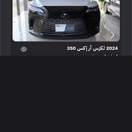
2024 لكزس أر إكس 350
الدمام ، السعودية
218261
جديدة
4 سلندرات
البائع معرض شركة الخليج للسيارات الدمام
307,500