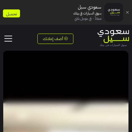
سعودي سيل
سوق السيارات في بيتك
تحميل
مجاناً - في جوجل بلاي
أضف إعلانك