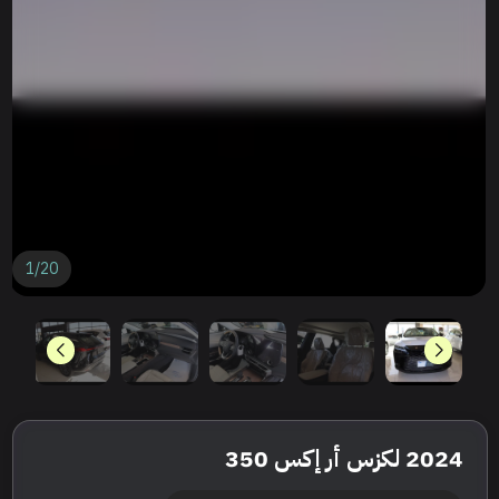
1
/
20
2024 لكزس أر إكس 350