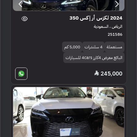
2024 لكزس أر إكس 350
الرياض ، السعودية
251586
مستعملة
4 سلندرات
5,000 كم
البائع معرض 4كارز 4cars للسيارات
245,000