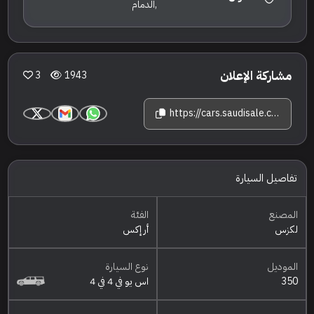
,الدمام
مشاركة الإعلان
3
1943
https://cars.saudisale.com/listings/fT6Nf1/2024-%D9%84%D9%83%D8%B2%D8%B3-%D8%A3%D8%B1-%D8%A5%D9%83%D8%B3-350
تفاصيل السيارة
المصنع
الفئة
لكزس
أر إكس
الموديل
نوع السيارة
350
اس يو في 4 في 4