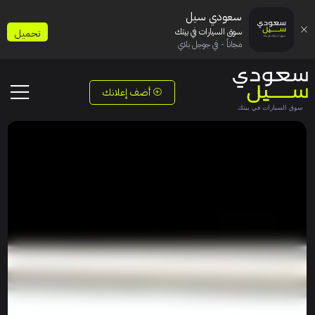
سعودي سيل
سوق السيارات في بيتك
تحميل
مجاناً - في جوجل بلاي
أضف إعلانك