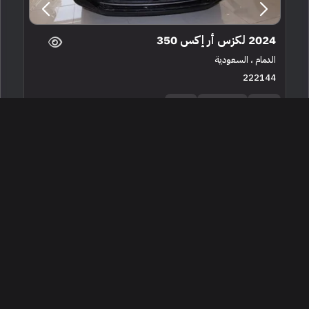
2024 لكزس أر إكس 350
الدمام ، السعودية
222144
جديدة
4 سلندرات
24 كم
البائع معرض شركة الخليج للسيارات الدمام
307,050