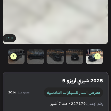
1
/
10
2025 شيري اريزو 5
معرض السبر للسيارات القادسية
عضو منذ:
2016
رقم الإعلان:
227179
- منذ 7 أشهر