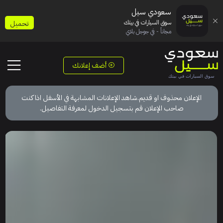
سعودي سيل
سوق السيارات في بيتك
تحميل
مجاناً - في جوجل بلاي
أضف إعلانك
الإعلان محذوف او قديم.شاهد الإعلانات المشابهة في الأسفل اذا كنت
صاحب الإعلان قم بتسجيل الدخول لمعرفة التفاصيل.