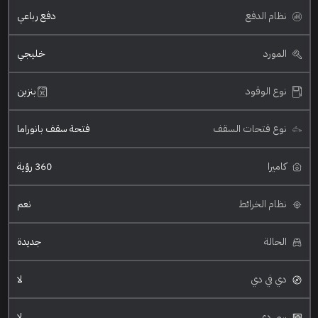
نظام الدفع
دفع رباعي
المورد
خليجي
نوع الوقود
بنزين
نوع فتحات السقف
فتحة سقف بانوراما
كاميرا
360 رؤية
نظام الخرائط
نعم
الحالة
جديدة
دي في دي
لا
سي دي
لا