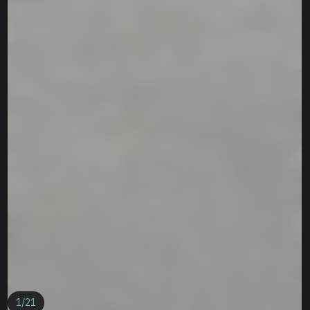
1
/
21