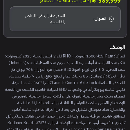
389,999
(شامل ضريبة القيمة المضافة)
السعودية ,الرياض ,الرياض
العنوان:
,القادسية
الوصف
الماركة: Ram الفئة: 1500 الموديل: RHO اللون: أبيض السنة: 2025 كيلومترات:
0 كم عدد الأبواب: 4 أبواب نوع المحرك: بنزين عدد الاسطوانات: 6 )6-Inline(
سعة المحرك: 3.0 توين توربو القوة: 540 حصان عزم الدوران: 706 نيوتن متر
ناقل الحركة: أوتوماتيكي بـ 8 سرعات نظام الدفع: دفع رباعي ➢أنظمة مساعدة
القيادة و السلامة: Launch Control Axle Lock كاميرا °360 مثبت السرعة
تكيفي شاشة بروجكتر أمامي وضعيات RHO للقيادة خاصية الكشف عن النقطة
العمياء مثبت مسار خاصية التعرف على لافتات الطريق خاصية التحذير من
الإصطدام الأمامي خاصية الفرامل التلقائية في الحالات الطارئة ➢التقنية
والاتصال: عداد ديجيتال تشغيل عن بعد كاميرا المرآة الداخلية شاشة أمامية
للمرافق خاصية مراقبة ضغط الإطارات دخول بصمة شاحن هاتف لاسلكي أبل
كاربلاي + أندرويد أوتو ➢المواصفات الإضافية والراحة:￼￼ Bedliner Bead-
Lock Carbon Fiber Tire Carrier دبة كهربائية عتبات جانبية خاصية التدفئة