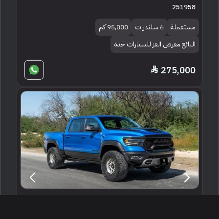
251958
مستعملة
6 سلندرات
95,000 كم
البائع معرض العز للسيارات جدة
275,000
2022 دودج رام تي ار اكس
الدوحة ، قطر