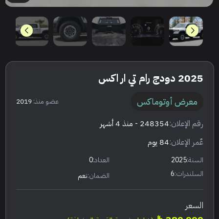
2025 دودج رام تي ار اكس
معرض أوتوماكس
عضو منذ:
2019
رقم الإعلان:
248354
- منذ 4 أشهر
عٌمر الإعلان:
84 يوم
السنة:
2025
العداد:
0
السلندرات:
6
الضمان:
نعم
السعر