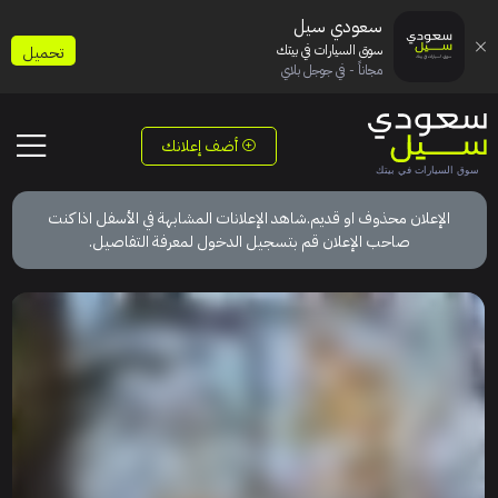
سعودي سيل
سوق السيارات في بيتك
تحميل
مجاناً - في جوجل بلاي
أضف إعلانك
الإعلان محذوف او قديم.شاهد الإعلانات المشابهة في الأسفل اذا كنت
صاحب الإعلان قم بتسجيل الدخول لمعرفة التفاصيل.