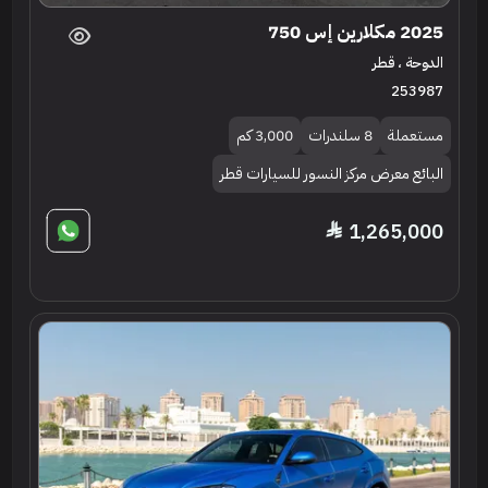
2025 مكلارين إس 750
الدوحة ، قطر
253987
مستعملة
8 سلندرات
3,000 كم
البائع معرض مركز النسور للسيارات قطر
1,265,000