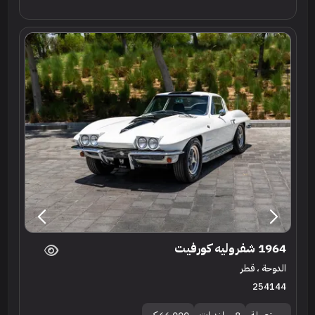
1964 شفروليه كورفيت
الدوحة ، قطر
254144