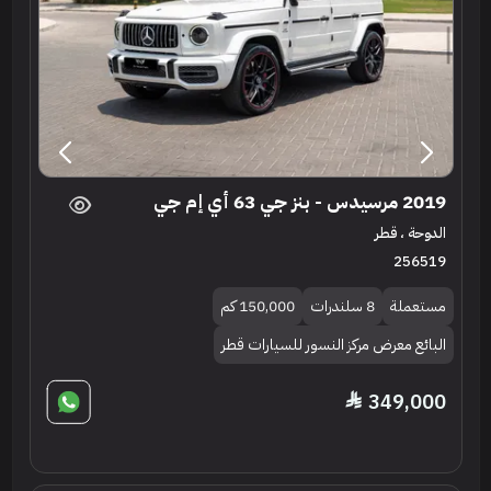
2019 مرسيدس - بنز جي 63 أي إم جي
الدوحة ، قطر
256519
مستعملة
8 سلندرات
150,000 كم
البائع معرض مركز النسور للسيارات قطر
349,000