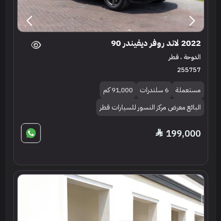
2022 لاند روفر ديفيندر 90
الدوحة ، قطر
255757
مستعملة
6 سلندرات
91,000 كم
البائع معرض مركز النسور للسيارات قطر
199,000