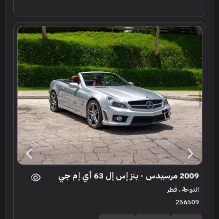
2009 مرسيدس - بنز إس إل 63 أي إم جي
الدوحة ، قطر
256509