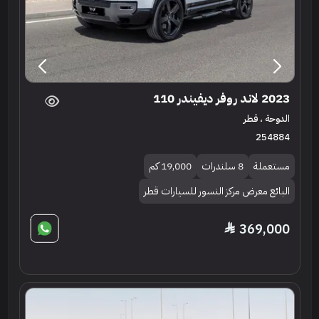
2023 لاند روفر ديفيندر 110
الدوحة ، قطر
254884
مستعملة
8 سلندرات
19,000 كم
البائع معرض مركز النسور للسيارات قطر
369,000