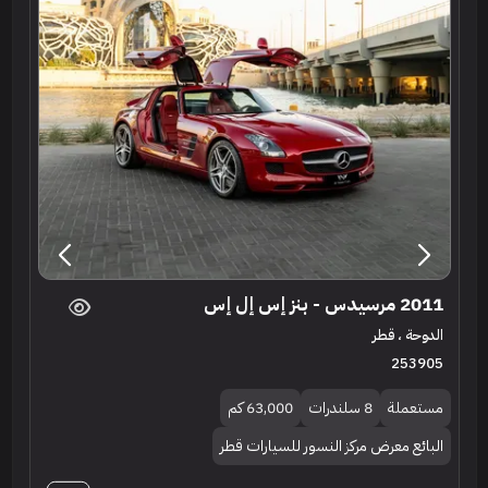
2011 مرسيدس - بنز إس إل إس
الدوحة ، قطر
253905
مستعملة
8 سلندرات
63,000 كم
البائع معرض مركز النسور للسيارات قطر