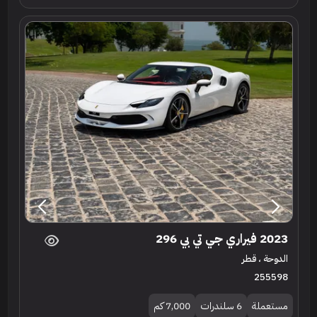
2023 فيراري جي تي بي 296
الدوحة ، قطر
255598
مستعملة
6 سلندرات
7,000 كم