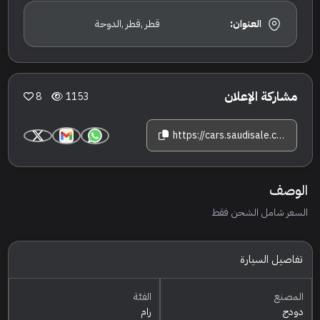
العنوان:
قطر ,قطر ,الدوحة
مشاركة الإعلان
8
1153
https://cars.saudisale.com/listings/Ppf41c/2022-%D8%AF%D9%88%D8%AF%D8%AC-%D8%B1%D8%A7%D9%85-%D8%AA%D9%8A-%D8%A7%D8%B1-%D8%A7%D9%83%D8%B3
الوصف
السعر شامل الشحن فقط
تفاصيل السيارة
المصنع
الفئة
دودج
رام