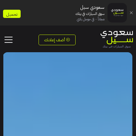
سعودي سيل
سوق السيارات في بيتك
تحميل
مجاناً - في جوجل بلاي
أضف إعلانك