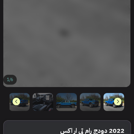
1
/
6
2022 دودج رام تي ار اكس