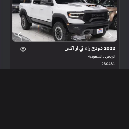
2022 دودج رام تي ار اكس
الرياض ، السعودية
250451
مستعملة
8 سلندرات
40,000 كم
البائع معرض شركة السبر للسيارات
295,000