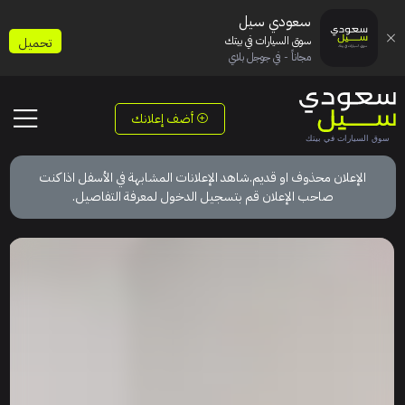
سعودي سيل
سوق السيارات في بيتك
تحميل
مجاناً - في جوجل بلاي
أضف إعلانك
الإعلان محذوف او قديم.شاهد الإعلانات المشابهة في الأسفل اذا كنت
صاحب الإعلان قم بتسجيل الدخول لمعرفة التفاصيل.