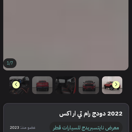
1
/
7
2022 دودج رام تي ار اكس
معرض نايتسبريدج للسيارات قطر
عضو منذ:
2023