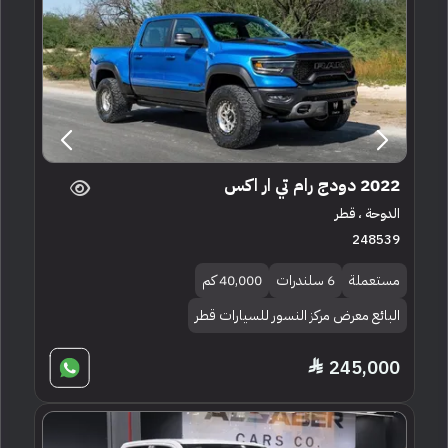
2022 دودج رام تي ار اكس
الدوحة ، قطر
248539
مستعملة
6 سلندرات
40,000 كم
البائع معرض مركز النسور للسيارات قطر
245,000