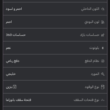
اللون الداخلي
احمر و اسود
لون البودي
احمر
حساسات بارك
حساسات 360
بلوتوث
نعم
نظام الدفع
دفع رباعي
المورد
خليجي
نوع الوقود
بنزين
نوع فتحات السقف
فتحة سقف بانوراما