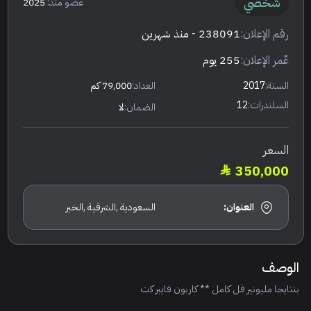
شخصي
عضو منذ:
2025
رقم الإعلان:
238091
- منذ شهرين
عٌمر الإعلان:
255 يوم
السنة:
2017
العداد:
79,000 كم
السلندرات:
12
الضمان:
لا
السعر
350,000
العنوان:
السعودية ,الشرقية ,الخبر
الوصف
بنتايجا مليونير فل كامل ** كاربون فايبر كت