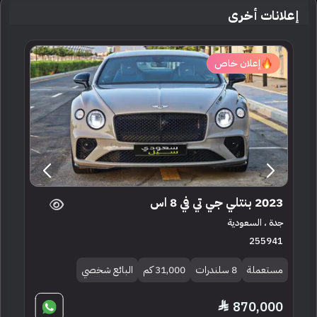
إعلانات أخرى
إعلان خاص
2023 بنتلي جي تي في 8 اس
جدة ، السعودية
255941
مستعملة
8 سلندرات
31,000 كم
البائع شخصي
870,000