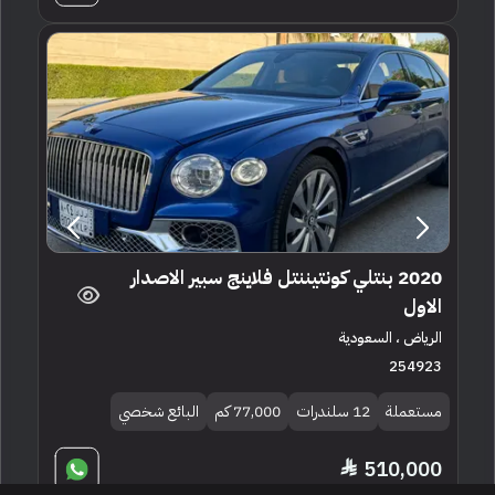
2020 بنتلي كونتيننتل فلاينج سبير الاصدار
الاول
الرياض ، السعودية
254923
مستعملة
12 سلندرات
77,000 كم
البائع شخصي
510,000