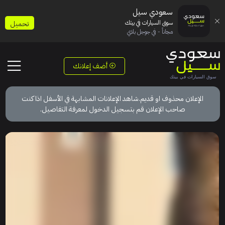
سعودي سيل
سوق السيارات في بيتك
تحميل
مجاناً - في جوجل بلاي
أضف إعلانك
الإعلان محذوف او قديم.شاهد الإعلانات المشابهة في الأسفل اذا كنت
صاحب الإعلان قم بتسجيل الدخول لمعرفة التفاصيل.