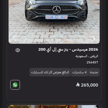
2026 مرسيدس - بنز سي إل أي 200
الرياض ، السعودية
256457
جديدة
4 سلندرات
البائع معرض كار لك للسيارات
265,000