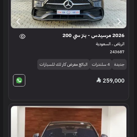
2026 مرسيدس - بنز سي 200
الرياض ، السعودية
243687
جديدة
4 سلندرات
البائع معرض كار لك للسيارات
259,000