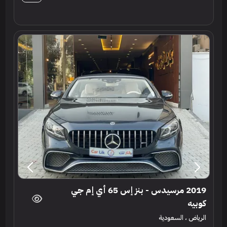
2019 مرسيدس - بنز إس 65 أي إم جي
كوبيه
الرياض ، السعودية