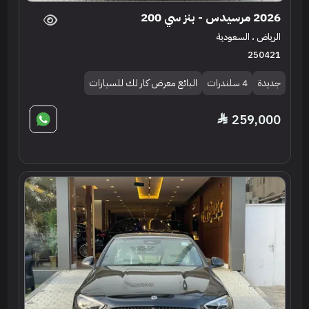
2026 مرسيدس - بنز سي 200
الرياض ، السعودية
250421
جديدة
4 سلندرات
البائع معرض كار لك للسيارات
259,000