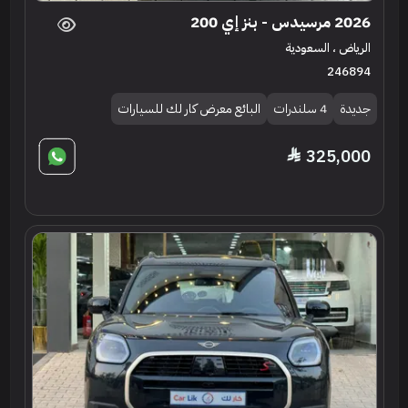
2026 مرسيدس - بنز إي 200
الرياض ، السعودية
246894
جديدة
4 سلندرات
البائع معرض كار لك للسيارات
325,000