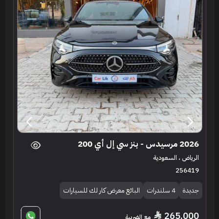
2026 مرسيدس - بنز سي إل أي 200
الرياض ، السعودية
256419
جديدة
4 سلندرات
البائع معرض كار لك للسيارات
265,000
مع الضريبة