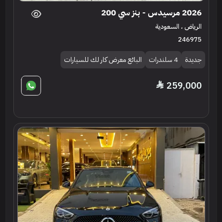
2026 مرسيدس - بنز سي 200
الرياض ، السعودية
246975
جديدة
4 سلندرات
البائع معرض كار لك للسيارات
259,000