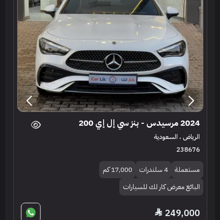
2024 مرسيدس - بنز سي إل إي 200
الرياض ، السعودية
238676
مستعملة
4 سلندرات
17,000 كم
البائع معرض كار لك للسيارات
249,000