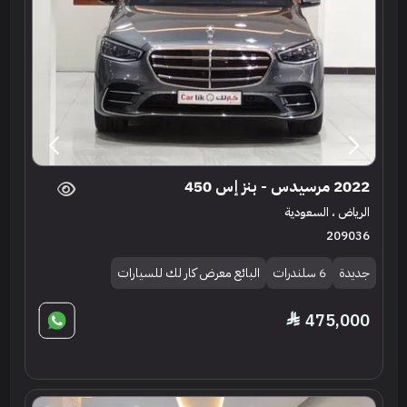
2022 مرسيدس - بنز إس 450
الرياض ، السعودية
209036
جديدة
6 سلندرات
البائع معرض كار لك للسيارات
475,000