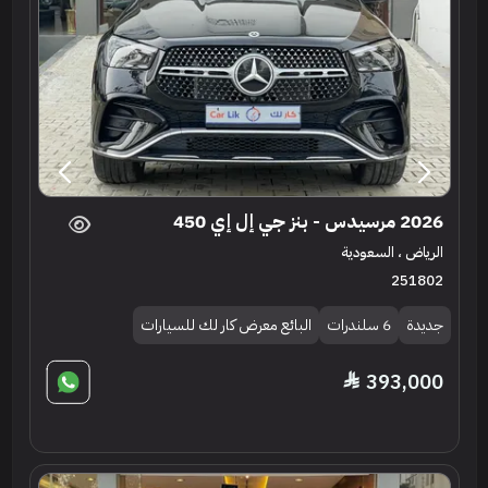
2026 مرسيدس - بنز جي إل إي 450
الرياض ، السعودية
251802
جديدة
6 سلندرات
البائع معرض كار لك للسيارات
393,000