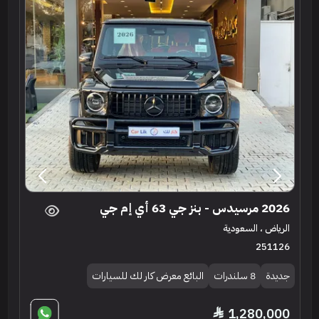
2026 مرسيدس - بنز جي 63 أي إم جي
الرياض ، السعودية
251126
جديدة
8 سلندرات
البائع معرض كار لك للسيارات
1,280,000