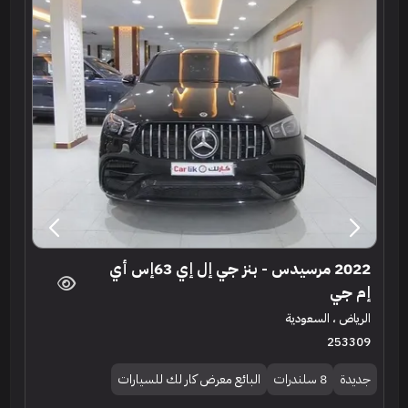
2022 مرسيدس - بنز جي إل إي 63إس أي
إم جي
الرياض ، السعودية
253309
جديدة
8 سلندرات
البائع معرض كار لك للسيارات