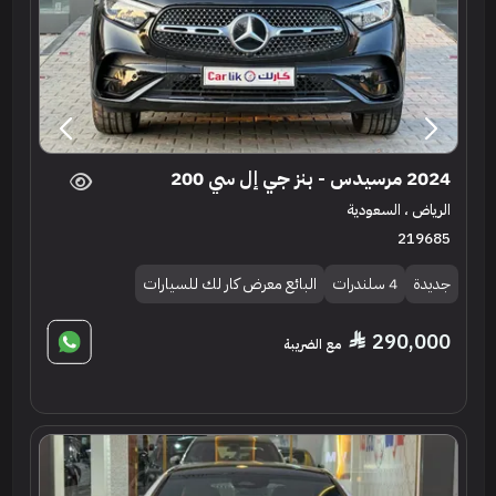
2024 مرسيدس - بنز جي إل سي 200
الرياض ، السعودية
219685
جديدة
4 سلندرات
البائع معرض كار لك للسيارات
290,000
مع الضريبة