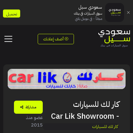
سعودي سيل
سوق السيارات في بيتك
تحميل
مجاناً - في جوجل بلاي
أضف إعلانك
كار لك للسيارات
مشاركة
- Car Lik Showroom
عضو منذ
2015
كار لك للسيارات