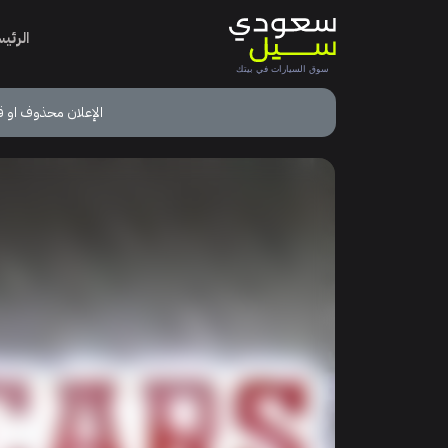
الرئي
الإعلان محذوف او ق