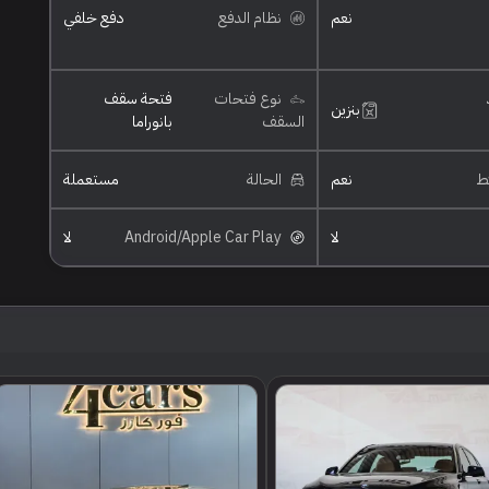
نعم
نظام الدفع
دفع خلفي
نوع فتحات
فتحة سقف
بنزين
السقف
بانوراما
ئط
نعم
الحالة
مستعملة
لا
Android/Apple Car Play
لا