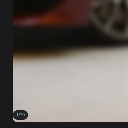
1
/
20