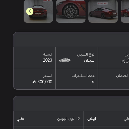
يل
نوع السيارة
السنة
سيدان
2023
الضمان
عدد السلندرات
السعر
6
300,000
خلي
ابيض
لون البودي
عنابي