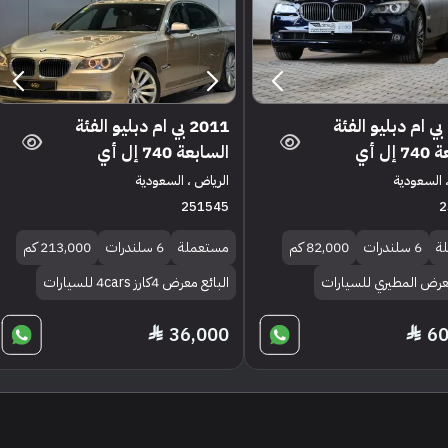
2010 بي ام دبليو الفئة
2011 بي ام دبليو الفئة
إل أي
السابعة 740 إل أي
 السعودية
الرياض ، السعودية
251545
2
ة
6 سلندرات
82,000 كم
مستعملة
6 سلندرات
213,000 كم
معرض المطيري للسيارات
البائع معرض 4كارز 4cars للسيارات
36,000
60