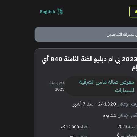
English
 لمعرفة التفاصيل.
2023 بي ام دبليو الفئة الثامنة 840 أي
م
معرض صالة ماس الشرقية
عضو منذ:
للسيارات
2025
قم الإعلان:
241320
- منذ 7 أشهر
ٌمر الإعلان:
44 يوم
لسنة:
2023
العداد:
12,000 كم
لسلندرات:
6
الضمان:
نعم