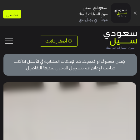
سعودي سيل
سوق السيارات في بيتك
تحميل
مجاناً - في جوجل بلاي
أضف إعلانك
الإعلان محذوف او قديم.شاهد الإعلانات المشابهة في الأسفل اذا كنت
صاحب الإعلان قم بتسجيل الدخول لمعرفة التفاصيل.