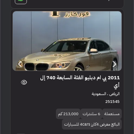
2011 بي ام دبليو الفئة السابعة 740 إل
أي
الرياض ، السعودية
251545
مستعملة
6 سلندرات
213,000 كم
البائع معرض 4كارز 4cars للسيارات