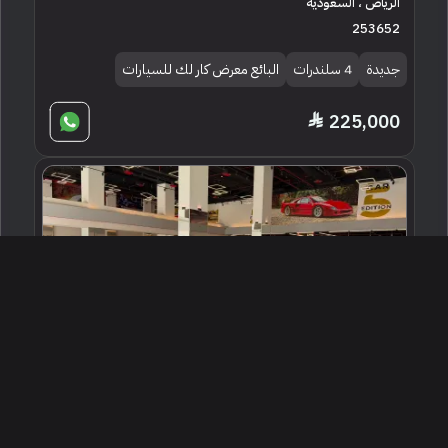
الرياض ، السعودية
253652
جديدة
4 سلندرات
البائع معرض كار لك للسيارات
225,000
2024 مرسيدس - بنز سي 200
الرياض ، السعودية
255667