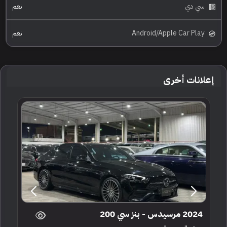
سي دي
نعم
Android/Apple Car Play
نعم
إعلانات أخرى
2024 مرسيدس - بنز سي 200