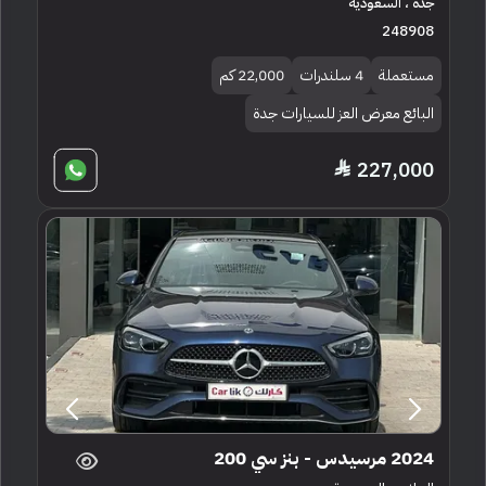
جدة ، السعودية
248908
مستعملة
4 سلندرات
22,000 كم
البائع معرض العز للسيارات جدة
227,000
2024 مرسيدس - بنز سي 200