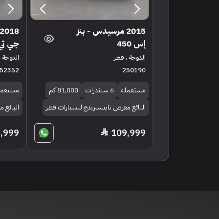
2015 مرسيدس - بنز
إس 450
جي تي 
الدوحة ، قطر
الدوحة ،
52352
250190
مستعملة
6 سلندرات
81,000 كم
مستعمل
البائع معرض نايتسبريدج للسيارات قطر
البائع 
,999
109,999