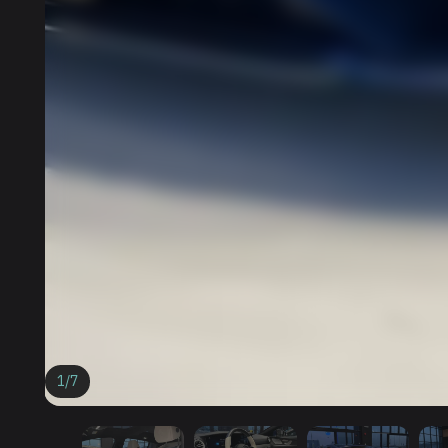
1
/
7