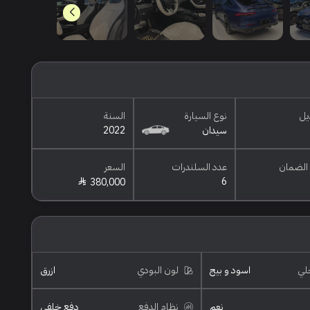
يل
نوع السيارة
السنة
سيدان
2022
الضمان
عدد السلندرات
السعر
6
380,000
خلي
اسود و بيج
لون البودي
ازرق
نعم
نظام الدفع
دفع خلفي