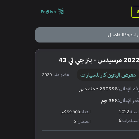
English
 لمعرفة التفاصيل.
202 مرسيدس - بنز جي تي 43
معرض اليفين كار للسيارات
عضو منذ:
2020
قم الإعلان:
230998
- منذ شهر
ٌمر الإعلان:
358 يوم
لسنة:
2022
العداد:
59,900 كم
لسلندرات:
6
الضمان:
لا