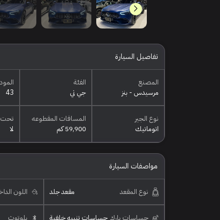
تفاصيل السيارة
المصنع
الفئة
المود
مرسيدس - بنز
جي تي
43
نوع الجير
المسافات المقطوعه
تحت 
اتوماتيك
59,900 كم
لا
مواصفات السيارة
نوع المقعد
مقعد جلد
اللون الدا
حساسات بارك
حساسات تنبيه خلفية
بلوتوث