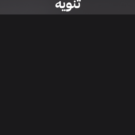
تنويه
ى موقع/تطبيق سعودي سيل هي مسؤولية المعلن ولذلك سعودي سيل لا تتحمل أي
الشخصي من العناصر المعلن عنها قبل البدء بعمليات الشراء
تنزيل التطبيق
اء السيارات من خلال تطبيق سعودي سيل. قم بتنزيل التطبيق الآن للوصول إلى آخر 