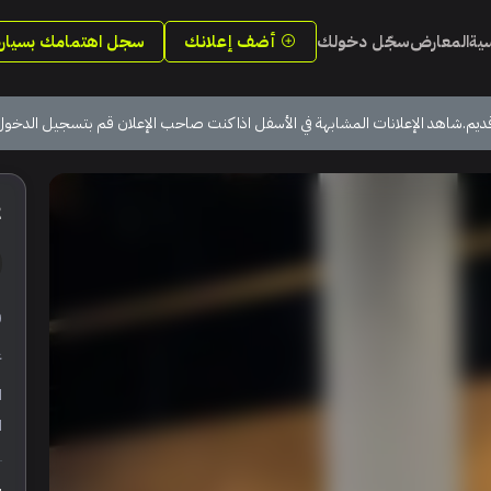
سية
المعارض
سجّل دخولك
أضف إعلانك
سجل اهتمامك بسيارة
ديم.شاهد الإعلانات المشابهة في الأسفل اذا كنت صاحب الإعلان قم بتسجيل الدخول
2
ر
ع
ا
ا