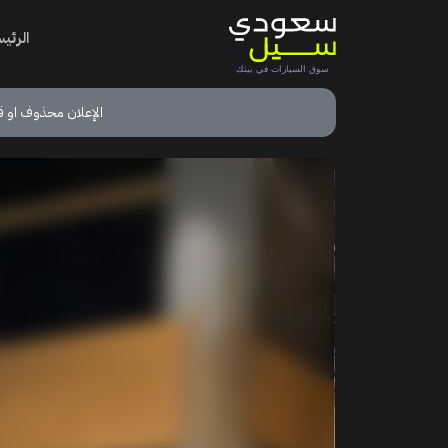
الرئي
الإعلان محذوف او ق