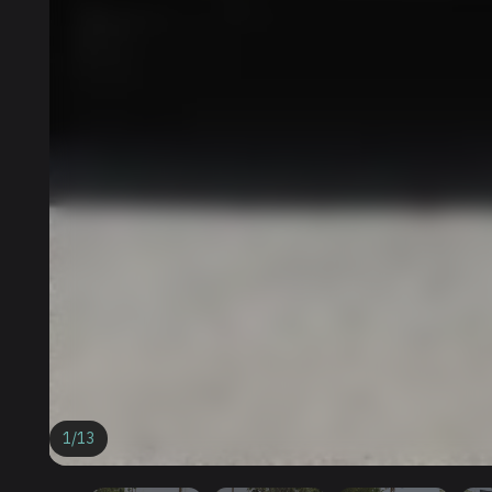
1
/
13