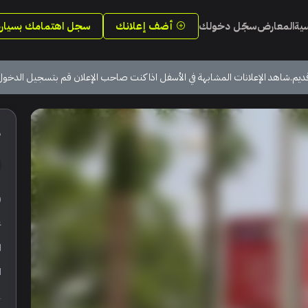
سية
المعارض
سجّل دخولك
أضف إعلانك
سجل اهتمامك بسيارة
ديم.شاهد الإعلانات المشابهة في الأسفل اذا كنت صاحب الإعلان قم بتسجيل الدخول
5
ر
ع
ا
ا