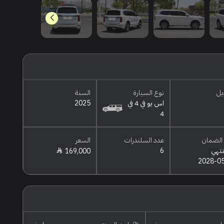
يل
نوع السيارة
السنة
اس يو في 4 في
2025
4
الضمان
عدد السلندرات
السعر
نتهي
6
169,000
2028-0