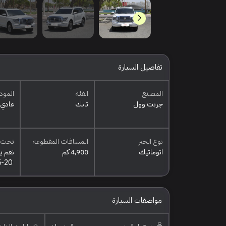
تفاصيل السيارة
المصنع
الفئة
المود
جريت وول
تانك
عادي
نوع الجير
المسافات المقطوعه
تحت 
اتوماتيك
4,900 كم
نعم ي
5-20
مواصفات السيارة