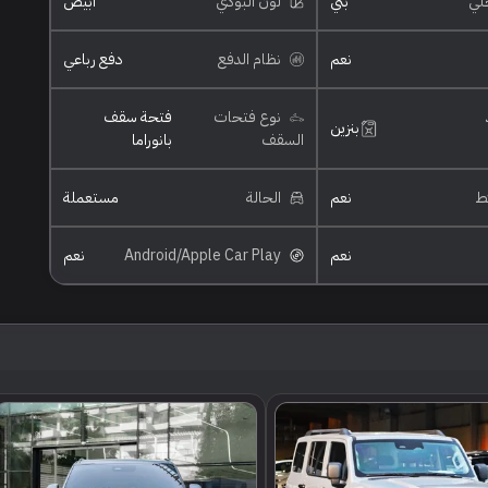
خلي
بني
لون البودي
ابيض
نعم
نظام الدفع
دفع رباعي
نوع فتحات
فتحة سقف
بنزين
السقف
بانوراما
ئط
نعم
الحالة
مستعملة
نعم
Android/Apple Car Play
نعم