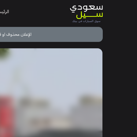
الرئي
الإعلان محذوف او ق