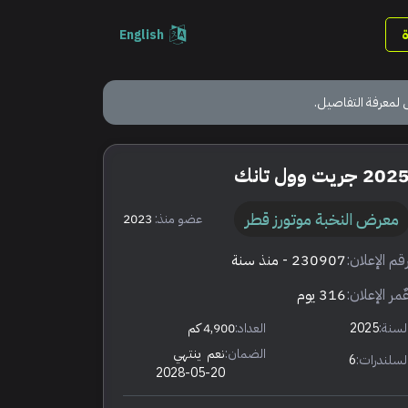
English
 لمعرفة التفاصيل.
202 جريت وول تانك
معرض النخبة موتورز قطر
عضو منذ:
2023
قم الإعلان:
230907
- منذ سنة
ٌمر الإعلان:
316 يوم
لسنة:
2025
العداد:
4,900 كم
الضمان:
نعم
ينتهي
لسلندرات:
6
2028-05-20