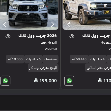
2026 جريت وول تانك
لسعودية
الدوحة ، قطر
255750
2
ة
4 سلندرات
50,440 كم
مستعملة
6 سلندرات
18,000 كم
معرض خضر المالكي
البائع معرض توب كار
199,000
110