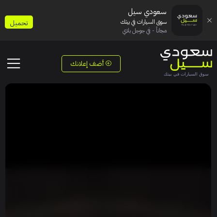
سعودي سيل
سوق السيارات في بيتك
تحميل
مجاناً - في جوجل بلاي
أضف إعلانك