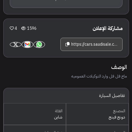
مشاركة الإعلان
4
1596
https://cars.saudisale.com/listings/v3qJIV/2026-%D8%AF%D9%88%D9%86%D8%AC-%D9%81%D9%8A%D9%86%D8%AC-%D8%B4%D8%A7%D9%8A%D9%86
الوصف
ماج فل فل وارد التوكيلات العموميه
تفاصيل السيارة
المصنع
الفئة
دونج فينج
شاين