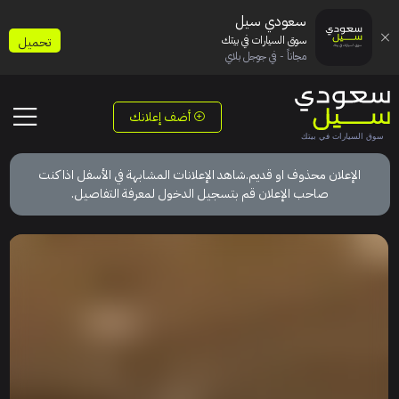
سعودي سيل
سوق السيارات في بيتك
تحميل
مجاناً - في جوجل بلاي
أضف إعلانك
الإعلان محذوف او قديم.شاهد الإعلانات المشابهة في الأسفل اذا كنت
صاحب الإعلان قم بتسجيل الدخول لمعرفة التفاصيل.