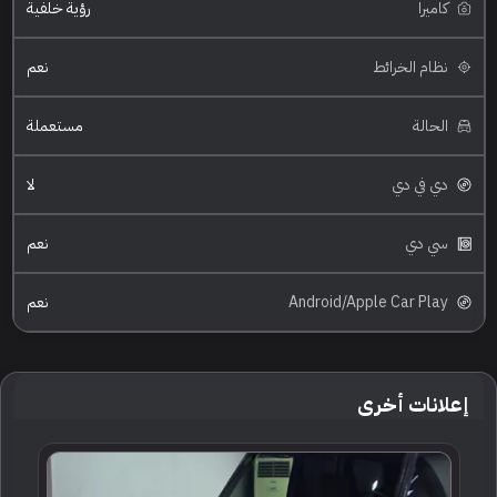
كاميرا
رؤية خلفية
نظام الخرائط
نعم
الحالة
مستعملة
دي في دي
لا
سي دي
نعم
Android/Apple Car Play
نعم
إعلانات أخرى