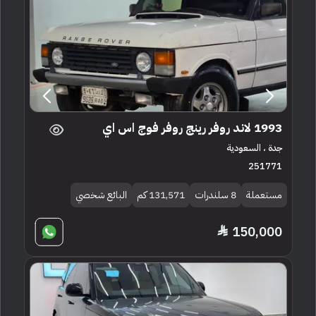
1993 لاند روفر رينج روفر فوج اس اي
جدة ، السعودية
251771
مستعملة
8 سلندرات
131,571 كم
البائع شخصي
150,000