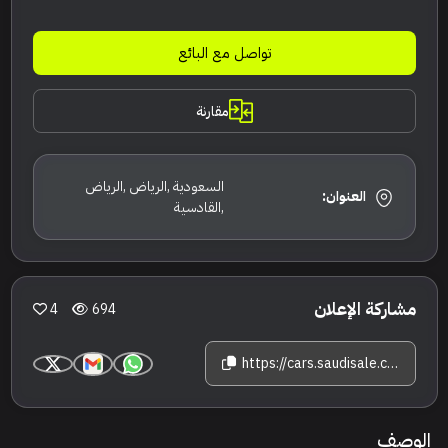
تواصل مع البائع
مقارنة
السعودية ,الرياض ,الرياض
العنوان:
,القادسية
مشاركة الإعلان
4
694
https://cars.saudisale.com/listings/t16966/2025-%D8%AC%D9%8A%D9%8A%D8%A8-%D8%AC%D8%B1%D8%A7%D9%86%D8%AF-%D8%B4%D9%8A%D8%B1%D9%88%D9%83%D9%8A-%D8%B3%D8%A7%D9%85%D9%8A%D8%AA
الوصف