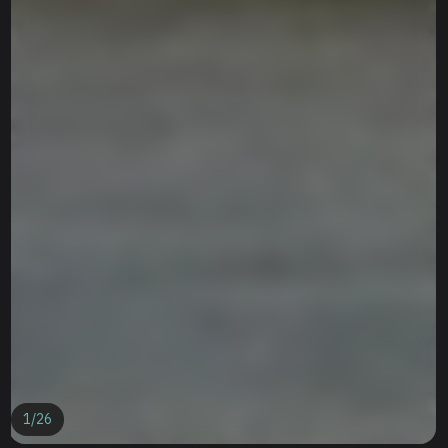
1
/
26