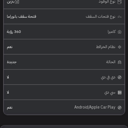
نوع الوقود
بنزين
نوع فتحات السقف
فتحة سقف بانوراما
كاميرا
360 رؤية
نظام الخرائط
نعم
الحالة
جديدة
دي في دي
لا
سي دي
لا
Android/Apple Car Play
نعم