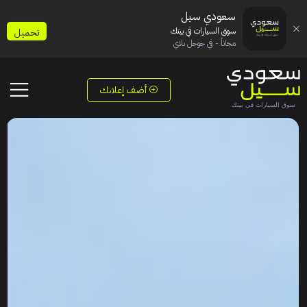
سعودي سيل
سوق السيارات في بيتك
تحميل
مجاناً - في جوجل بلاي
أضف إعلانك