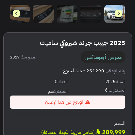
2025 جييب جراند شيروكي ساميت
معرض أوتوماكس
عضو منذ:
2019
رقم الإعلان:
251290
- منذ أسبوع
السنة:
2025
العداد:
0
السلندرات:
6
الضمان:
نعم
الإبلاغ عن هذا الإعلان
السعر
289,999
(شامل ضريبة القيمة المضافة)