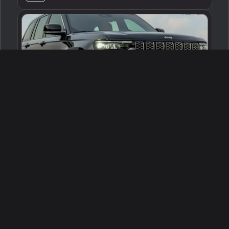
2025 جييب جراند شيروكي ساميت
الرياض ، السعودية
255399
جديدة
6 سلندرات
البائع معرض أوتوماكس
289,999