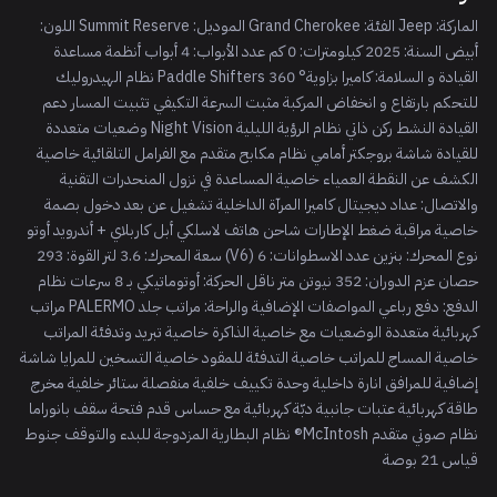
الماركة: Jeep الفئة: Grand Cherokee الموديل: Summit Reserve اللون:
أبيض السنة: 2025 كيلومترات: 0 كم عدد الأبواب: 4 أبواب أنظمة مساعدة
القيادة و السلامة: كاميرا بزاوية° 360 Paddle Shifters نظام الهيدروليك
للتحكم بارتفاع و انخفاض المركبة مثبت السرعة التكيفي تثبيت المسار دعم
القيادة النشط ركن ذاتي نظام الرؤية الليلية Night Vision وضعيات متعددة
للقيادة شاشة بروجكتر أمامي نظام مكابح متقدم مع الفرامل التلقائية خاصية
الكشف عن النقطة العمياء خاصية المساعدة في نزول المنحدرات التقنية
والاتصال: عداد ديجيتال كاميرا المرآة الداخلية تشغيل عن بعد دخول بصمة
خاصية مراقبة ضغط الإطارات شاحن هاتف لاسلكي أبل كاربلاي + أندرويد أوتو
نوع المحرك: بنزين عدد الاسطوانات: 6 (V6) سعة المحرك: 3.6 لتر القوة: 293
حصان عزم الدوران: 352 نيوتن متر ناقل الحركة: أوتوماتيكي بـ 8 سرعات نظام
الدفع: دفع رباعي المواصفات الإضافية والراحة: مراتب جلد PALERMO مراتب
كهربائية متعددة الوضعيات مع خاصية الذاكرة خاصية تبريد وتدفئة المراتب
خاصية المساج للمراتب خاصية التدفئة للمقود خاصية التسخين للمرايا شاشة
إضافية للمرافق انارة داخلية وحدة تكييف خلفية منفصلة ستائر خلفية مخرج
طاقة كهربائية عتبات جانبية دبّة كهربائية مع حساس قدم فتحة سقف بانوراما
نظام صوتي متقدم McIntosh® نظام البطارية المزدوجة للبدء والتوقف جنوط
قياس 21 بوصة