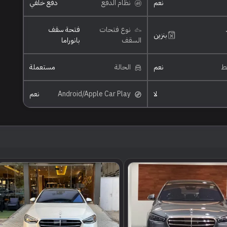
نعم
نظام الدفع
دفع خلفي
نوع فتحات
فتحة سقف
بنزين
السقف
بانوراما
ئط
نعم
الحالة
مستعملة
لا
Android/Apple Car Play
نعم