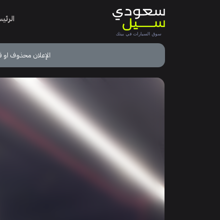
الرئي
الإعلان محذوف او ق