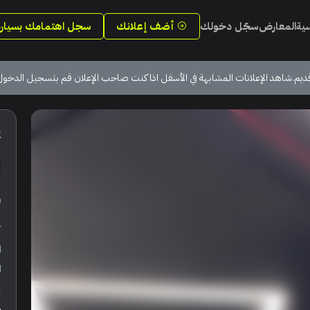
سية
المعارض
سجّل دخولك
أضف إعلانك
سجل اهتمامك بسيارة
ديم.شاهد الإعلانات المشابهة في الأسفل اذا كنت صاحب الإعلان قم بتسجيل الدخول
2
ر
ع
ا
ا