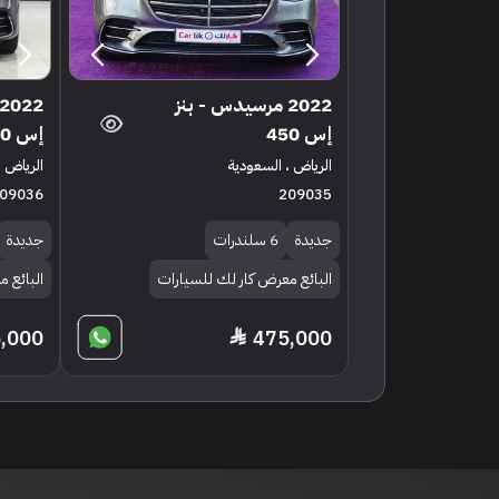
2022 مرسيدس - بنز
إس 450
إس 450
الرياض ، السعودية
الرياض ،
09036
209035
جديدة
6 سلندرات
جديدة
البائع معرض كار لك للسيارات
البائع 
,000
475,000