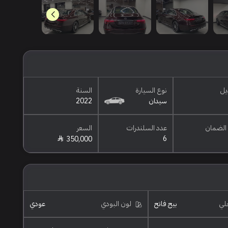
يل
نوع السيارة
السنة
سيدان
2022
الضمان
عدد السلندرات
السعر
6
350,000
خلي
بيج فاتح
لون البودي
عودي