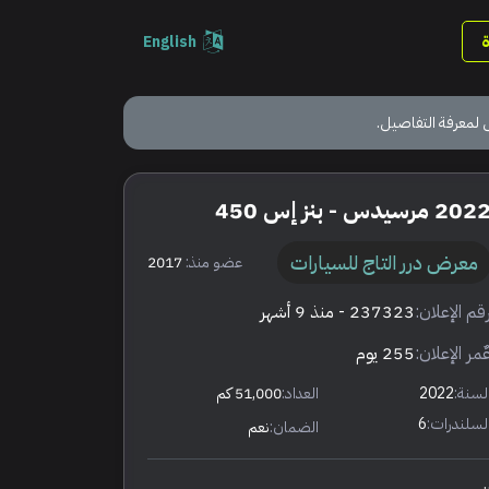
English
 لمعرفة التفاصيل.
202 مرسيدس - بنز إس 450
معرض درر التاج للسيارات
عضو منذ:
2017
قم الإعلان:
237323
- منذ 9 أشهر
ٌمر الإعلان:
255 يوم
لسنة:
2022
العداد:
51,000 كم
لسلندرات:
6
الضمان:
نعم