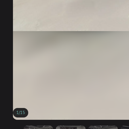
1
/
15