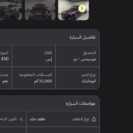
تفاصيل السيارة
المصنع
الفئة
المود
مرسيدس - بنز
إس
450
نوع الجير
المسافات المقطوعه
تحت 
اتوماتيك
51,000 كم
نعم
مواصفات السيارة
نوع المقعد
مقعد جلد
اللون الدا