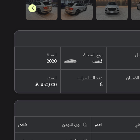
يل
نوع السيارة
السنة
فخمة
2020
الضمان
عدد السلندرات
السعر
8
450,000
خلي
احمر
لون البودي
فضي