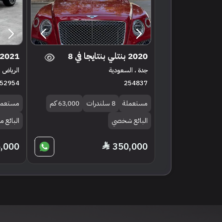
2020 بنتلي بنتايجا في 8
2021 بنتلي بنتايجا في 8
جدة ، السعودية
الرياض ،
52954
254837
مستعملة
8 سلندرات
63,000 كم
مستعمل
البائع شخصي
البائع 
,000
350,000