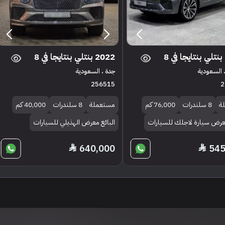
2022 بنتلي بنتايجا في 8
 السعودية
جدة ، السعودية
256515
2
ة
8 سلندرات
76,000 كم
مستعملة
8 سلندرات
40,000 كم
معرض سيارة لاجلك للسيارات
البائع معرض الهذيلي للسيارات
640,000
545