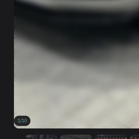
1
/
10