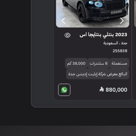
2023 بنتلي بنتايجا اس
جدة ، السعودية
255838
مستعملة
8 سلندرات
38,000 كم
البائع معرض شركة إيليت إديشن جدة
880,000