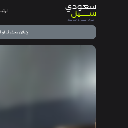
الرئي
الإعلان محذوف او ق