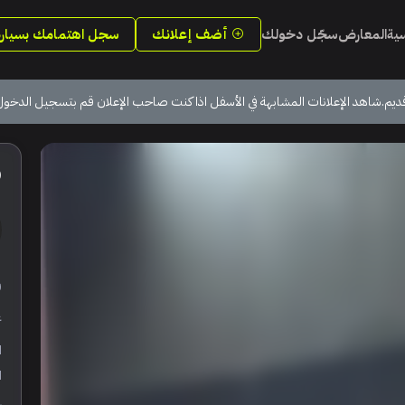
سية
المعارض
سجّل دخولك
أضف إعلانك
سجل اهتمامك بسيارة
ديم.شاهد الإعلانات المشابهة في الأسفل اذا كنت صاحب الإعلان قم بتسجيل الدخول
0
ر
ع
ا
ا