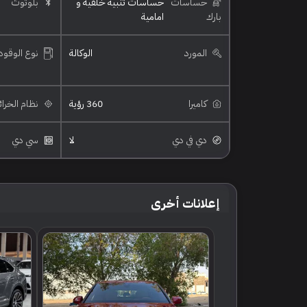
حساسات
حساسات تنبيه خلفية و
بلوتوث
بارك
امامية
المورد
الوكالة
نوع الوقود
كاميرا
360 رؤية
نظام الخرا
دي في دي
لا
سي دي
إعلانات أخرى