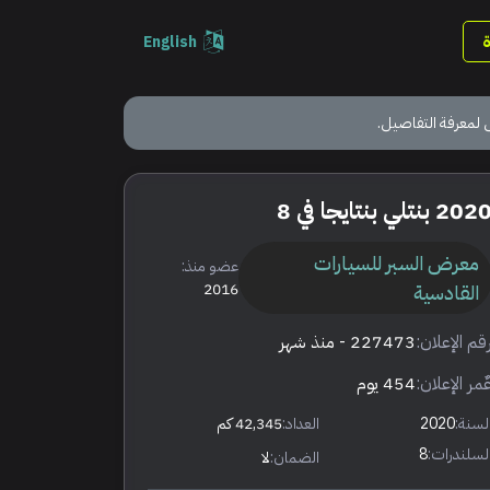
English
 لمعرفة التفاصيل.
202 بنتلي بنتايجا في 8
معرض السبر للسيارات
عضو منذ:
القادسية
2016
قم الإعلان:
227473
- منذ شهر
ٌمر الإعلان:
454 يوم
لسنة:
2020
العداد:
42,345 كم
لسلندرات:
8
الضمان:
لا