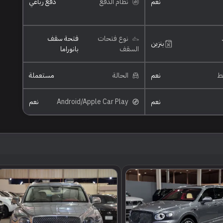
نعم
نظام الدفع
دفع رباعي
نوع فتحات
فتحة سقف
بنزين
السقف
بانوراما
ئط
نعم
الحالة
مستعملة
نعم
Android/Apple Car Play
نعم