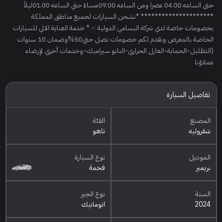
حتى الساعه 04.00 عصرا ومن الساعه 09:00مساءً حتي الساعه 01.00ليلاً
********************* *نشحن السيارات لجميع مناطق المملكة
بخصومات خاصة لدي شركة البسامي الدولية :- * خدمة العناية الالي للسيارات
الخاصة بالمعرض ونقدم لكم خصومات تصل حتي50%وضمان 10 سنوات
(التظليل-الحماية-العازل الحراري-النانو سيراميك-وخدمات أخري لإرضاء
عملاؤنا
تفاصيل السيارة
المصنع
الفئة
شفروليه
تاهو
الموديل
نوع السيارة
بريمير
فخمة
السنة
نوع الجير
2024
اتوماتيك