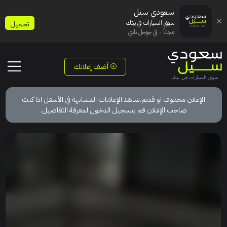
سعودي سيل
سوق السيارات في بيتك
تحميل
مجاناً - في جوجل بلاي
أضف إعلانك
الإعلان محذوف او قديم.شاهد الإعلانات المشابهة في الأسفل اذا كنت
صاحب الإعلان قم بتسجيل الدخول لمعرفة التفاصيل.