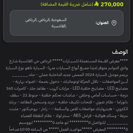
270,000
(شامل ضريبة القيمة المضافة)
السعودية ,الرياض ,الرياض
العنوان:
,القادسية
الوصف
****معرض القـــمة المستعملة للسيــارات***** الرياض حي القادسية شارع
وادي الدواسر متوفر لدينا جمـيع أنواع السيارات منها:- السيارة تاهو نوع السيارة
بريمير موديل السيارة 2024 الممش جديد الداخلية جملي - جلد ______
أبــــرز المواصفات - ناقل الحركة اوتوماتيك - دخول بصمة - اضواء نهارية -
مصابيح LED - مصابيح خلفية LED - مرايات كهرب - مقاعد جلد - كاميرات 360
درجة - حساسات أمامي وخلفي - شاشات تحكم خلفية - جنوط 22 - سقف
بانوراما - نظام صوتي - فتحات تكييف خلفيه - تبريد وتسخين المقاعد - بريك
الكتروني - هيدروليك مواصفات الامن والسلامة :- - رادار - بروجيكتور - مثبت
سرعة - وسائد هوائية - فرامل ABS - سنتر لوك - نظام النقطة العمياء
________ للتواصل 0********* ابو ماجد 0********* ابووسيم
0********* المعرض *****مواعيــد العمل***** من الساعه 10:00صباحاً