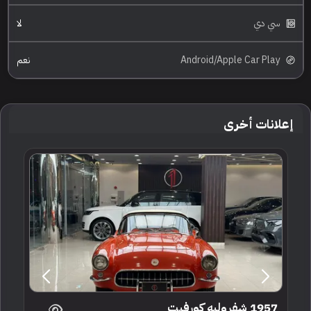
سي دي
لا
Android/Apple Car Play
نعم
إعلانات أخرى
1957 شفروليه كورفيت