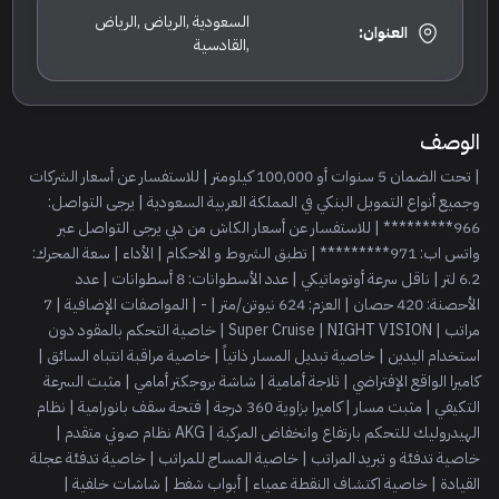
السعودية ,الرياض ,الرياض
العنوان:
,القادسية
الوصف
| تحت الضمان 5 سنوات أو 100,000 كيلومتر | للاستفسار عن أسعار الشركات
وجميع أنواع التمويل البنكي في المملكة العربية السعودية | يرجى التواصل:
966********* | للاستفسار عن أسعار الكاش من دبي يرجى التواصل عبر
واتس اب: 971********* | تطبق الشروط و الاحكام | الأداء | سعة المحرك:
6.2 لتر | ناقل سرعة أوتوماتيكي | عدد الأسطوانات: 8 أسطوانات | عدد
الأحصنة: 420 حصان | العزم: 624 نيوتن/متر | - | المواصفات الإضافية | 7
مراتب | Super Cruise | NIGHT VISION | خاصية التحكم بالمقود دون
استخدام اليدين | خاصية تبديل المسار ذاتياً | خاصية مراقبة انتباه السائق |
كاميرا الواقع الإفتراضي | ثلاجة أمامية | شاشة بروجكتر أمامي | مثبت السرعة
التكيفي | مثبت مسار | كاميرا بزاوية 360 درجة | فتحة سقف بانورامية | نظام
الهيدروليك للتحكم بارتفاع وانخفاض المركبة | AKG نظام صوتي متقدم |
خاصية تدفئة و تبريد المراتب | خاصية المساج للمراتب | خاصية تدفئة عجلة
القيادة | خاصية اكتشاف النقطة عمياء | أبواب شفط | شاشات خلفية |