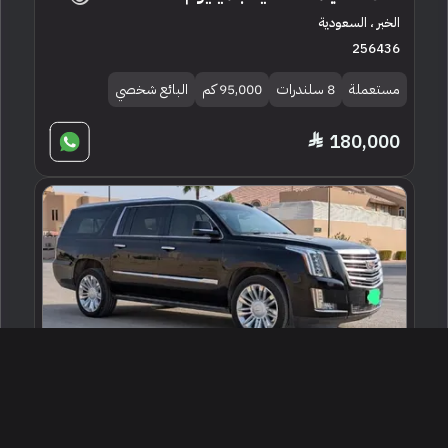
الخبر ، السعودية
256436
مستعملة
8 سلندرات
95,000 كم
البائع شخصي
180,000
2019 كاديلاك اسكاليد بلاتينيوم
الرياض ، السعودية