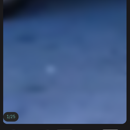
1
/
25