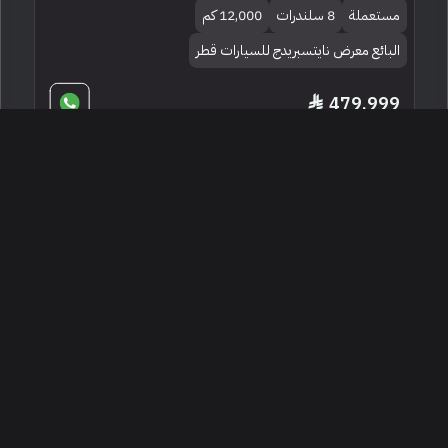
مستعملة
8 سلندرات
12,000 كم
البائع معرض نايتسبريدج للسيارات قطر
479,999
2024 مرسيدس - بنز جي إل إي 53 أي إم
جي
الدوحة ، قطر