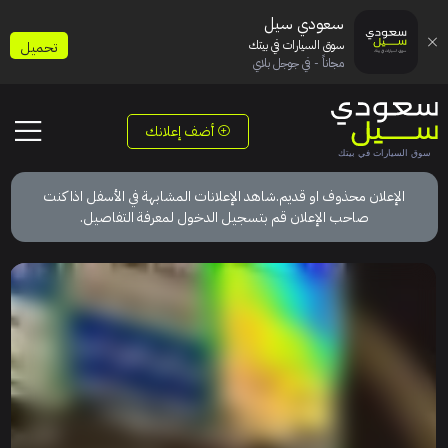
سعودي سيل
سوق السيارات في بيتك
تحميل
مجاناً - في جوجل بلاي
أضف إعلانك
الإعلان محذوف او قديم.شاهد الإعلانات المشابهة في الأسفل اذا كنت
صاحب الإعلان قم بتسجيل الدخول لمعرفة التفاصيل.