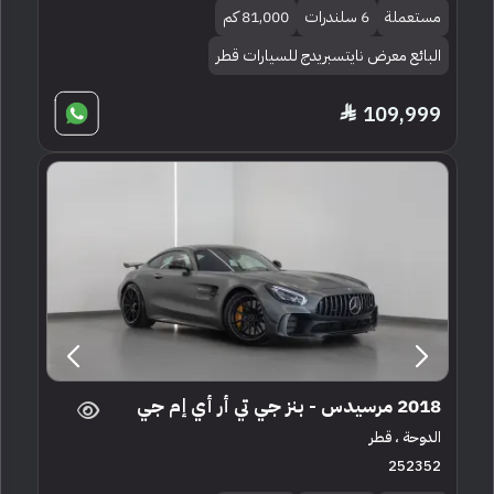
مستعملة
6 سلندرات
81,000 كم
البائع معرض نايتسبريدج للسيارات قطر
109,999
2018 مرسيدس - بنز جي تي أر أي إم جي
الدوحة ، قطر
252352