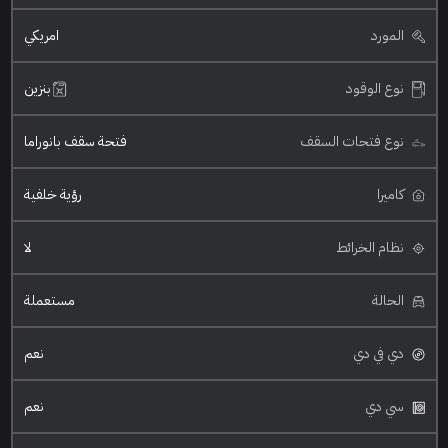
المورد
امريكي
نوع الوقود
بنزين
نوع فتحات السقف
فتحة سقف بانوراما
كاميرا
رؤية خلفية
نظام الخرائط
لا
الحالة
مستعملة
دي في دي
نعم
سي دي
نعم