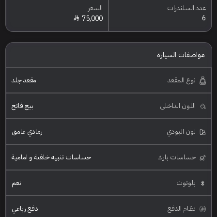
عدد السلندرات
السعر
6
75,000
مواصفات السيارة
نوع المقعد
مقعد جلد
اللون الداخلي
بيج فاتح
لون البودي
رمادي غامق
حساسات بارك
حساسات تنبيه خلفية و امامية
بلوتوث
نعم
نظام الدفع
دفع رباعي