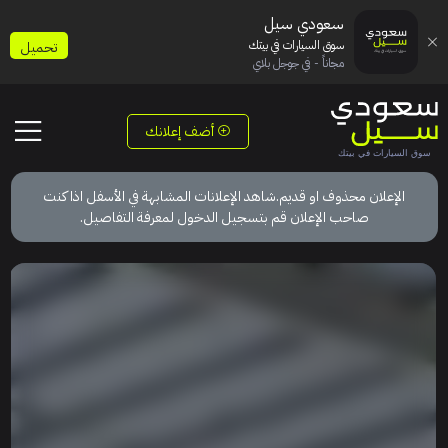
سعودي سيل
سوق السيارات في بيتك
تحميل
مجاناً - في جوجل بلاي
أضف إعلانك
الإعلان محذوف او قديم.شاهد الإعلانات المشابهة في الأسفل اذا كنت
صاحب الإعلان قم بتسجيل الدخول لمعرفة التفاصيل.