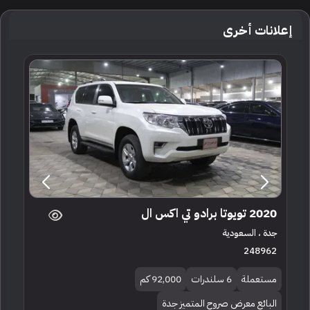
إعلانات أخرى
2020 تويوتا برادو تي اكس ال
جدة ، السعودية
248962
مستعملة
6 سلندرات
92,000 كم
البائع معرض صروح المتميز جدة