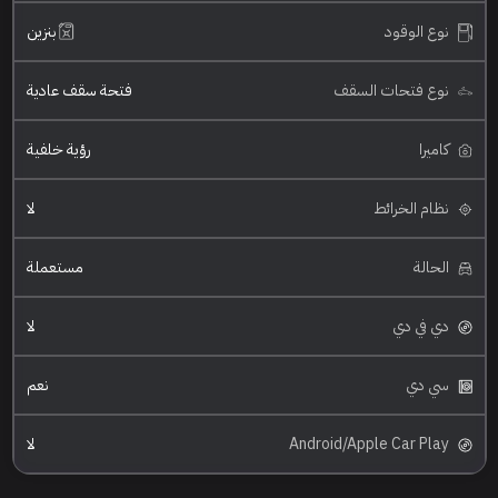
نوع الوقود
بنزين
نوع فتحات السقف
فتحة سقف عادية
كاميرا
رؤية خلفية
نظام الخرائط
لا
الحالة
مستعملة
دي في دي
لا
سي دي
نعم
Android/Apple Car Play
لا