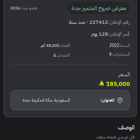
معرض صروح المتميز جدة
عضو منذ:
2016
رقم الإعلان:
227412
- منذ سنة
عٌمر الإعلان:
128 يوم
السنة:
2022
العداد:
48,000 كم
السلندرات:
4
الضمان:
لا
السعر
185,000
العنوان:
السعودية ,مكة المكرمة ,جدة
الوصف
فل اوبشن فتحة سقف