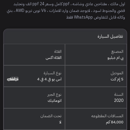
اول مالك ، مفتاحين عادي وشاشه ، ppf كامل وسعر ppf 24 الف وتجليد
فضي والجنوط اسود ، لايوجد ضمان وارد الامارات ، V6 توين تيربو AWD ، بدي
وكاله قابل للتفاوض WhatsApp فقط
تفاصيل السيارة
المصنع
الفئة
بي ام دبليو
الفئة اكس
الموديل
نوع السيارة
5 إم كت
اس يو في 4 في 4
السنة
نوع الجير
2020
اتوماتيك
المسافات المقطوعه
تحت الضمان
84,000 كم
لا