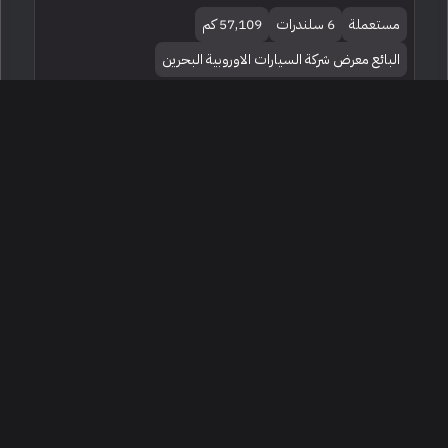
مستعملة
6 سلندرات
57,109 كم
البائع معرض شركة السيارات الاوروبية البحرين
229,950
2023 بي ام دبليو الفئة اكس 5 إم كت
الرياض ، السعودية
251837