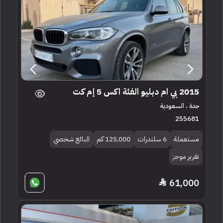
2015 بي ام دبليو الفئة اكس 5 إم كت
جدة ، السعودية
255681
مستعملة
6 سلندرات
125,000 كم
البائع شخصي
تقرير موجز
61,000