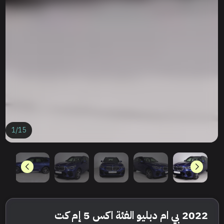
1
/
15
2022 بي ام دبليو الفئة اكس 5 إم كت