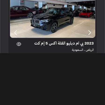
2023 بي ام دبليو الفئة اكس 5 إم كت
الرياض ، السعودية
251837
مستعملة
6 سلندرات
25,000 كم
البائع معرض الاصدار الخامس للسيارات
265,000