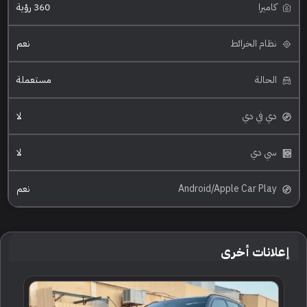
كاميرا
360 رؤية
نظام الخرائط
نعم
الحالة
مستعملة
دي في دي
لا
سي دي
لا
Android/Apple Car Play
نعم
إعلانات أخرى