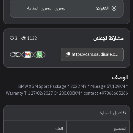
العنوان:
البحرين ,البحرين ,المنامة
مشاركة الإعلان
3
1132
https://cars.saudisale.com/listings/d0a591/2022-%D8%A8%D9%8A-%D8%A7%D9%85-%D8%AF%D8%A8%D9%84%D9%8A%D9%88-%D8%A7%D9%84%D9%81%D8%A6%D8%A9-%D8%A7%D9%83%D8%B3-5-%D8%A5%D9%85-%D9%83%D8%AA
الوصف
BMW X5 M Sport Package * 2022 MY * Mileage 57,109KM *
Warranty Till 27/02/2027 Or 200,000KM * contact +97366665266
تفاصيل السيارة
المصنع
الفئة