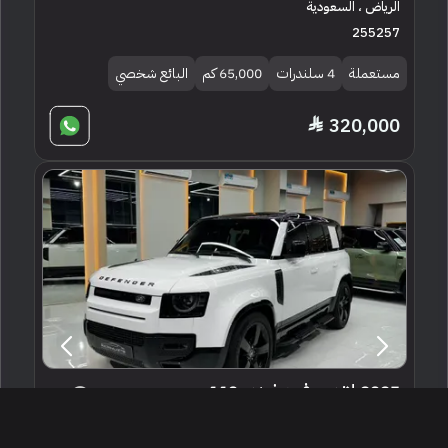
الرياض ، السعودية
255257
مستعملة
4 سلندرات
65,000 كم
البائع شخصي
320,000
2025 لاند روفر ديفيندر 110
الرياض ، السعودية
252520