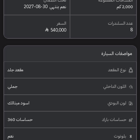
المسافات المقطوعه
تحت الضمان
2,000 كم
نعم ينتهي
2027-08-30
عدد السلندرات
السعر
8
540,000
مواصفات السيارة
نوع المقعد
مقعد جلد
اللون الداخلي
جملي
لون البودي
اسود ميتالك
حساسات بارك
حساسات 360
بلوتوث
نعم