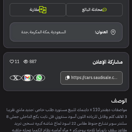
محادثة البائع
مقارنة
العنوان:
السعودية ,مكة المكرمة ,جدة
مشاركة الإعلان
11
887
https://cars.saudisale.com/listings/f84R0d/2025-%D9%84%D8%A7%D9%86%D8%AF-%D8%B1%D9%88%D9%81%D8%B1-%D8%AF%D9%8A%D9%81%D9%8A%D9%86%D8%AF%D8%B1-110
الوصف
مواصفات ديفندر x 110 داينمك للبيع مستورد طلب خاص :جديد ماشي تقريبا
3 الالف كلم وقابل للزياده اللون أسود سنتروني فل نايت بكج الداخلي جملي 8
سلندر سوبر تشارج جنوط مقاس 22 اسود لماع شاشه كبيره تسخين تبريد
مقاعد سقف بانوراما ثلاجه بروجيكتر + مرآه أماميه نظام الكميرا عجله خلفيه