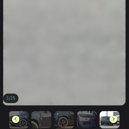
1
/
25