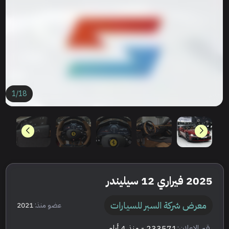
1
/
18
2025 فيراري 12 سيليندر
معرض شركة السبر للسيارات
عضو منذ:
2021
رقم الإعلان:
233571
- منذ 4 أيام