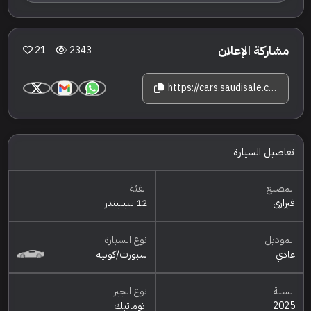
مشاركة الإعلان
21
2343
https://cars.saudisale.com/listings/f4bq4c/2025-%D9%81%D9%8A%D8%B1%D8%A7%D8%B1%D9%8A-12-%D8%B3%D9%8A%D9%84%D9%8A%D9%86%D8%AF%D8%B1
تفاصيل السيارة
المصنع
الفئة
فيراري
12 سيليندر
الموديل
نوع السيارة
عادي
سبورت/كوبيه
السنة
نوع الجير
2025
اتوماتيك