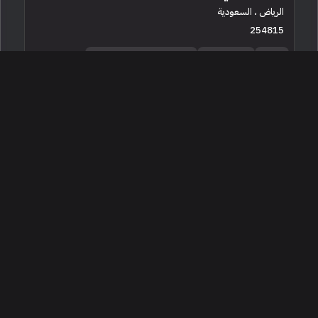
الرياض ، السعودية
254815
جديدة
12 سلندرات
البائع معرض شركة كبار الزوار
3,000,000
2025 فيراري 12 سيليندر
الرياض ، السعودية