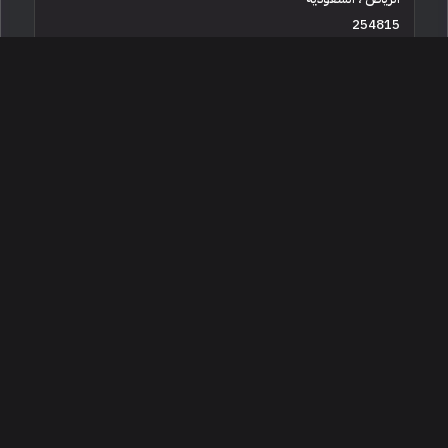
254815
جديدة
12 سلندرات
البائع معرض شركة كبار الزوار
3,000,000
2025 فيراري 12 سيليندر
الرياض ، السعودية
250462