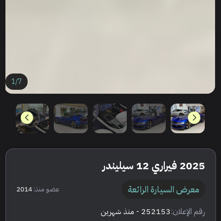
1
/
7
2025 فيراري 12 سيليندر
معرض السيارة الرائعة
عضو منذ:
2014
رقم الإعلان:
252153
- منذ شهرين