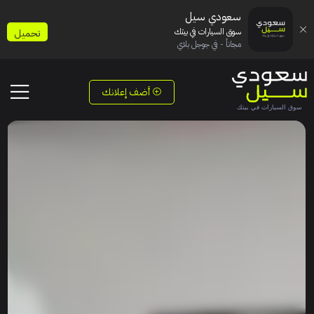
سعودي سيل
سوق السيارات في بيتك
تحميل
مجاناً - في جوجل بلاي
أضف إعلانك