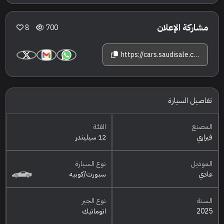
مشاركة الإعلان
8
700
https://cars.saudisale.com/listings/5o9Be1/2025-%D9%81%D9%8A%D8%B1%D8%A7%D8%B1%D9%8A-12-%D8%B3%D9%8A%D9%84%D9%8A%D9%86%D8%AF%D8%B1
تفاصيل السيارة
المصنع
الفئة
فيراري
12 سيليندر
الموديل
نوع السيارة
عادي
سبورت/كوبيه
السنة
نوع الجير
2025
اتوماتيك