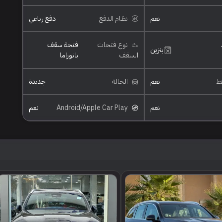
نعم
نظام الدفع
دفع رباعي
نوع فتحات
فتحة سقف
بنزين
السقف
بانوراما
ئط
نعم
الحالة
جديدة
نعم
Android/Apple Car Play
نعم