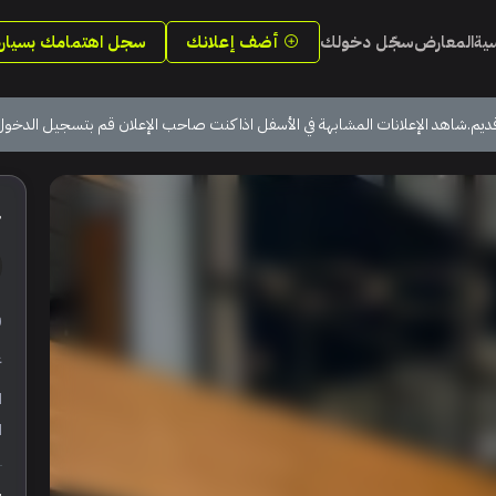
سية
المعارض
سجّل دخولك
أضف إعلانك
سجل اهتمامك بسيارة
ديم.شاهد الإعلانات المشابهة في الأسفل اذا كنت صاحب الإعلان قم بتسجيل الدخول
4
ر
ع
ا
ا