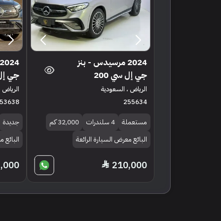
2024 مرسيدس - بنز
جي إل سي 200
جي إل س
الرياض ، السعودية
الرياض ،
53638
255634
مستعملة
4 سلندرات
32,000 كم
جديدة
البائع معرض السيارة الرائعة
البائع م
,000
210,000