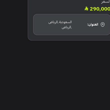
لسعر
290,00
السعودية ,الرياض
العنوان:
,الرياض