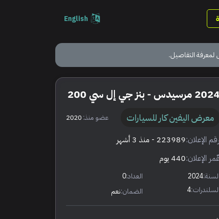
English
 لمعرفة التفاصيل.
202 مرسيدس - بنز جي إل سي 200
معرض اليفين كار للسيارات
عضو منذ:
2020
قم الإعلان:
223989
- منذ 3 أشهر
ٌمر الإعلان:
440 يوم
لسنة:
2024
العداد:
0
لسلندرات:
4
الضمان:
نعم