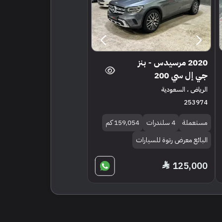
2020 مرسيدس - بنز
جي إل سي 200
الرياض ، السعودية
253974
مستعملة
4 سلندرات
159,054 كم
البائع معرض رتوة للسيارات
125,000