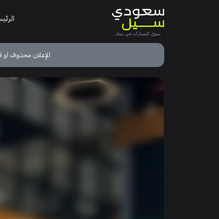
الرئي
الإعلان محذوف او ق