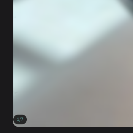
1
/
7