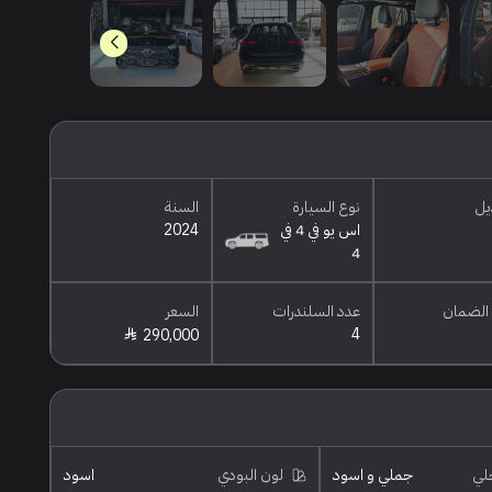
يل
نوع السيارة
السنة
اس يو في 4 في
2024
4
الضمان
عدد السلندرات
السعر
4
290,000
خلي
جملي و اسود
لون البودي
اسود