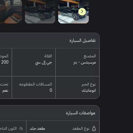
تفاصيل السيارة
المصنع
الفئة
المود
مرسيدس - بنز
جي إل سي
200
نوع الجير
المسافات المقطوعه
تحت 
اتوماتيك
0
نعم
مواصفات السيارة
نوع المقعد
مقعد جلد
اللون الدا