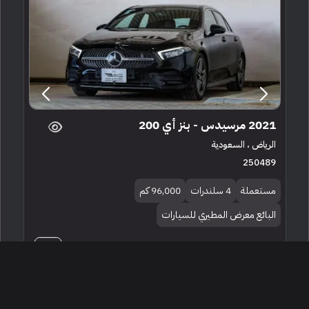
2021 مرسيدس - بنز أي 200
الرياض ، السعودية
250489
مستعملة
4 سلندرات
96,000 كم
البائع معرض المطيري للسيارات
128,000