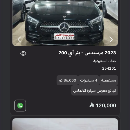
2023 مرسيدس - بنز أي 200
جدة ، السعودية
254101
مستعملة
4 سلندرات
86,000 كم
البائع معرض سيارة الالماس
120,000