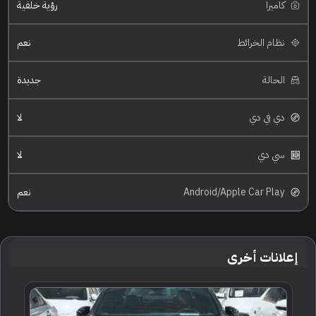
كاميرا
رؤية خلفية
نظام الخرائط
نعم
الحالة
جديدة
دي في دي
لا
سي دي
لا
Android/Apple Car Play
نعم
إعلانات أخرى