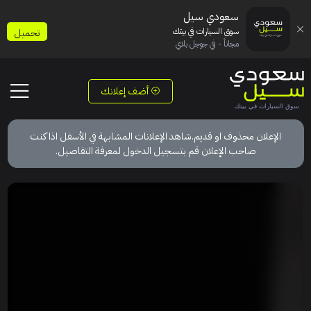
سعودي سيل
سوق السيارات في بيتك
تحميل
مجاناً - في جوجل بلاي
أضف إعلانك
الإعلان محذوف او قديم.شاهد الإعلانات المشابهة في الأسفل اذا كنت
صاحب الإعلان قم بتسجيل الدخول لمعرفة التفاصيل.