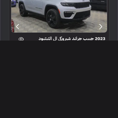
2023 جييب جراند شيروكي ال التيتيود
جدة ، السعودية
247554
جديدة
6 سلندرات
البائع معرض صروح المتميز جدة
172,000
إعلان مميز