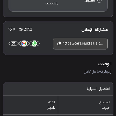
العنوان:
,القادسية
مشاركة الإعلان
9
2052
https://cars.saudisale.com/listings/bc50mF/2022-%D8%AC%D9%8A%D9%8A%D8%A8-%D8%B1%D8%A7%D9%86%D8%AC%D9%84%D8%B1
الوصف
رانجلر 392 فل كامل
تفاصيل السيارة
المصنع
الفئة
جييب
رانجلر