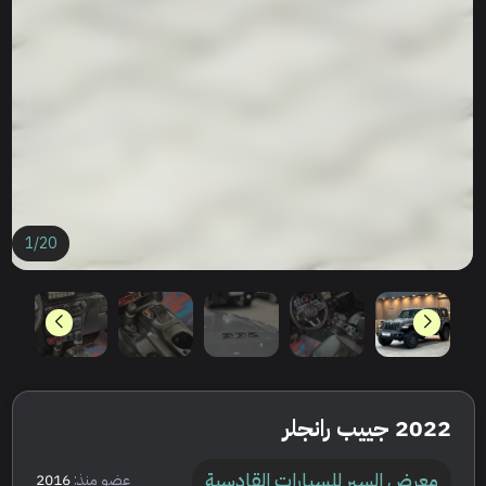
1
/
20
2022 جييب رانجلر
معرض السبر للسيارات القادسية
عضو منذ:
2016