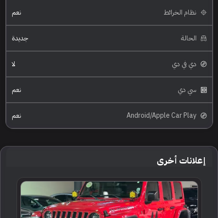
نظام الخرائط
نعم
الحالة
جديدة
دي في دي
لا
سي دي
نعم
Android/Apple Car Play
نعم
إعلانات أخرى