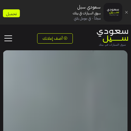
سعودي سيل
سوق السيارات في بيتك
تحميل
مجاناً - في جوجل بلاي
أضف إعلانك