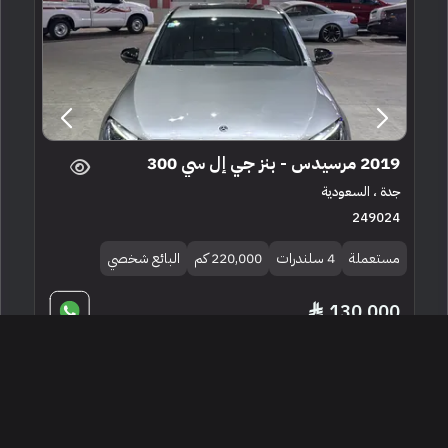
2019 مرسيدس - بنز جي إل سي 300
جدة ، السعودية
249024
مستعملة
4 سلندرات
220,000 كم
البائع شخصي
130,000
إعلان مميز