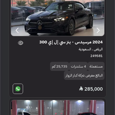
2024 مرسيدس - بنز سي إل إي 300
الرياض ، السعودية
249581
مستعملة
4 سلندرات
25,735 كم
البائع معرض شركة كبار الزوار
285,000