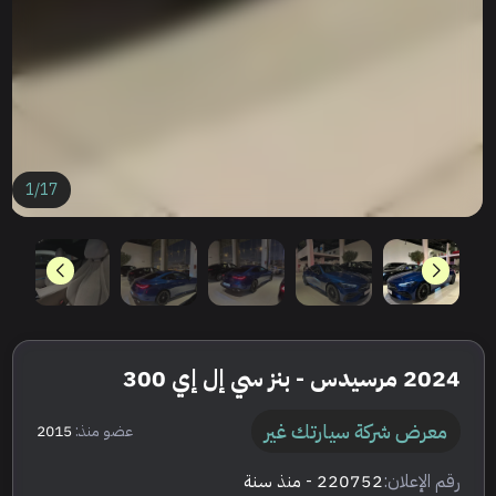
1
/
17
2024 مرسيدس - بنز سي إل إي 300
معرض شركة سيارتك غير
عضو منذ:
2015
رقم الإعلان:
220752
- منذ سنة