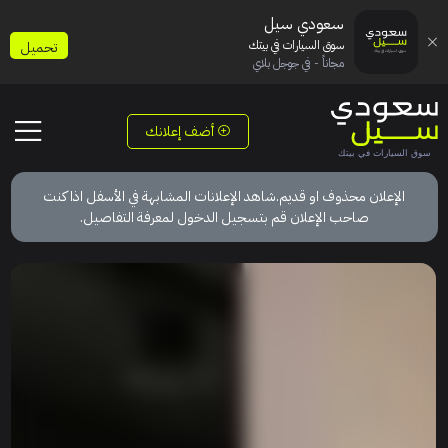
سعودي سيل
سوق السيارات في بيتك
تحميل
مجاناً - في جوجل بلاي
أضف إعلانك
الإعلان محذوف او قديم.شاهد الإعلانات المشابهة في الأسفل اذا كنت
صاحب الإعلان قم بتسجيل الدخول لمعرفة التفاصيل.