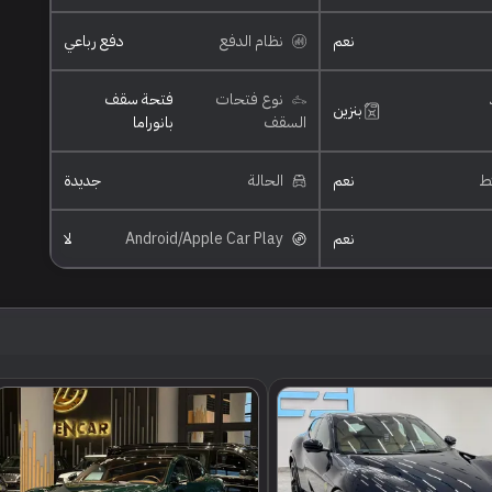
نعم
نظام الدفع
دفع رباعي
نوع فتحات
فتحة سقف
بنزين
السقف
بانوراما
ئط
نعم
الحالة
جديدة
نعم
Android/Apple Car Play
لا