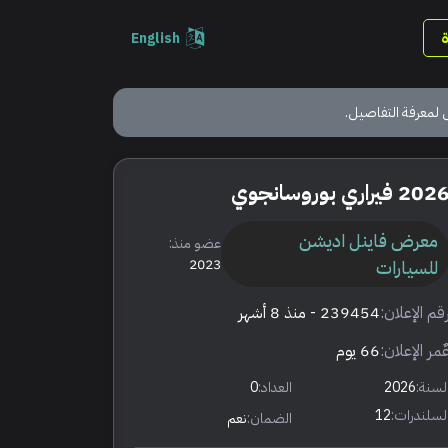
English
 لمعرفة التفاصيل.
202 فيراري بوروسانجوي
معرض فاينل اديشن
عضو منذ:
للسيارات
2023
قم الإعلان:
239454
- منذ 8 أشهر
ٌمر الإعلان:
66 يوم
لسنة:
2026
العداد:
0
لسلندرات:
12
الضمان:
نعم