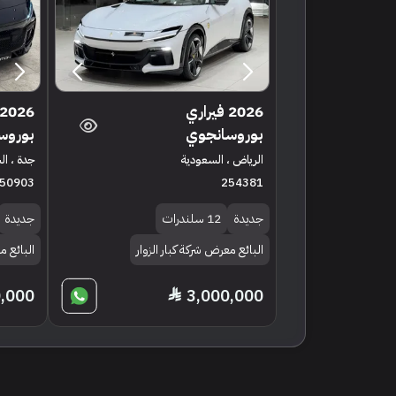
2026 فيراري
بوروسانجوي
بوروس
الرياض ، السعودية
جدة ، ا
50903
254381
جديدة
12 سلندرات
جديدة
البائع معرض شركة كبار الزوار
البائع 
0,000
3,000,000