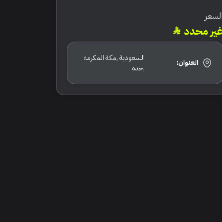
لسعر
ير محدد
السعودية ,مكة المكرمة
العنوان:
,جدة