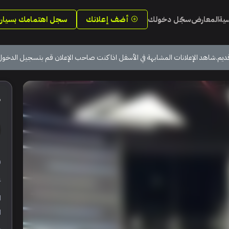
سية
المعارض
سجّل دخولك
أضف إعلانك
سجل اهتمامك بسيارة
ديم.شاهد الإعلانات المشابهة في الأسفل اذا كنت صاحب الإعلان قم بتسجيل الدخول
6
ر
ع
ا
ا