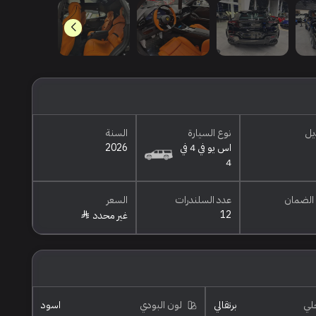
يل
نوع السيارة
السنة
اس يو في 4 في
2026
4
الضمان
عدد السلندرات
السعر
12
غير محدد
خلي
برتقالي
لون البودي
اسود