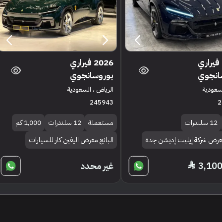
2026 فيراري
2026 فيراري
انجوي
بوروسانجوي
لسعودية
الرياض ، السعودية
245943
2
12 سلندرات
مستعملة
12 سلندرات
1,000 كم
معرض شركة إيليت إديشن جدة
البائع معرض اليفين كار للسيارات
غير محدد
3,10