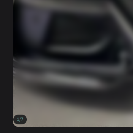
1
/
7