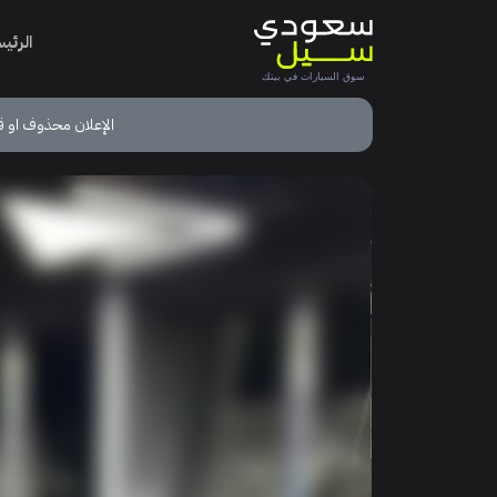
الرئي
الإعلان محذوف او ق