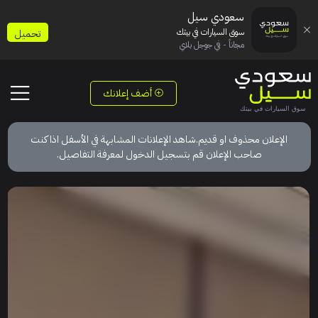
سعودي سيل
سوق السيارات في بيتك
تحميل
مجاناً - في جوجل بلاي
أضف إعلانك
الإعلان محذوف او قديم.شاهد الإعلانات المشابهة في الأسفل اذا كنت
صاحب الإعلان قم بتسجيل الدخول لمعرفة التفاصيل.