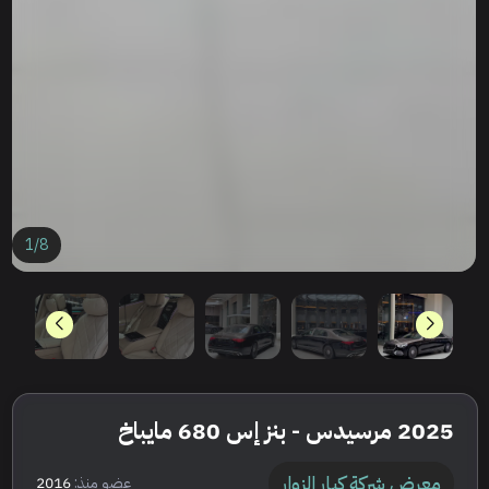
1
/
8
2025 مرسيدس - بنز إس 680 مايباخ
معرض شركة كبار الزوار
عضو منذ:
2016