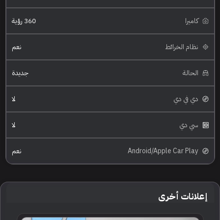
كاميرا
360 رؤية
نظام الخرائط
نعم
الحالة
جديدة
دي في دي
لا
سي دي
لا
Android/Apple Car Play
نعم
إعلانات أخرى