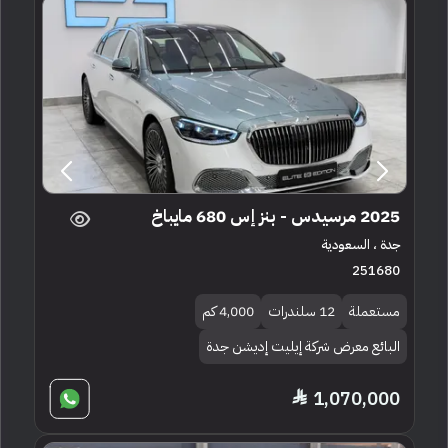
2025 مرسيدس - بنز إس 680 مايباخ
جدة ، السعودية
251680
مستعملة
12 سلندرات
4,000 كم
البائع معرض شركة إيليت إديشن جدة
1,070,000